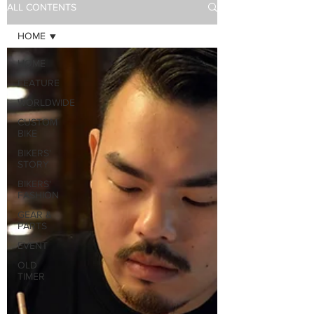
ALL CONTENTS
HOME
HOME
FEATURE
WORLDWIDE
CUSTOM
BIKE
BIKERS'
STORY
BIKERS'
FASHION
GEAR &
PARTS
EVENT
OLD
TIMER