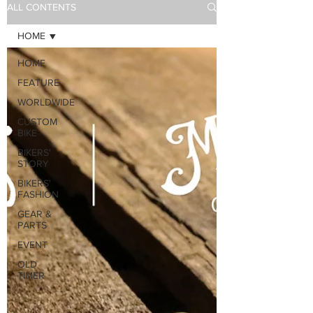
ALL CONTENTS
HOME
HOME
FEATURE
WORLDWIDE
CUSTOM
BIKE
BIKERS'
STORY
BIKERS'
FASHION
GEAR &
PARTS
EVENT
OLD
TIMER