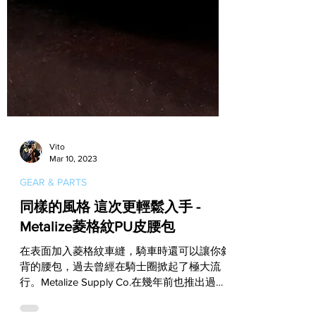
Vito
Mar 10, 2023
GEAR & PARTS
同樣的風格 這次更輕鬆入手 -
Metalize菱格紋PU皮腰包
在表面加入菱格紋車縫，騎車時還可以讓你斜
背的腰包，過去曾經在騎士圈掀起了極大流