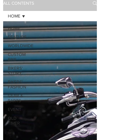
ALL CONTENTS
HOME
HOME
FEATURE
WORLDWIDE
CUSTOM
BIKE
BIKERS'
STORY
BIKERS'
FASHION
GEAR &
PARTS
EVENT
OLD
TIMER