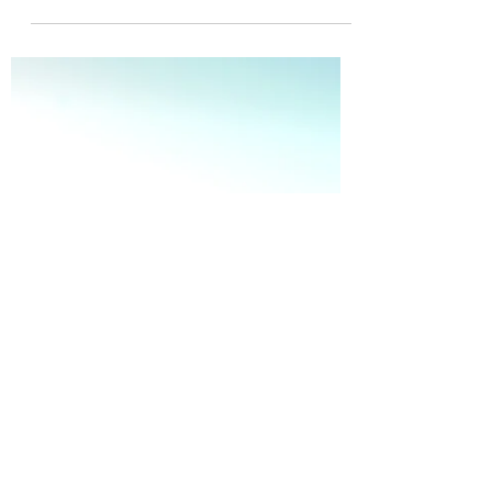
油了！
喜愛DIY的玩家，一定想過要在車庫裡自己更
換機油。自己換油的最大好處當然是省錢，不
過除此之外，自己換油還可以讓你在過程中更
瞭解愛車狀況，有時候甚至還能及早發現問
題。如果你也計畫來個DIY保養，透過 美式工
廠 的協力，本篇我們將以Step by...