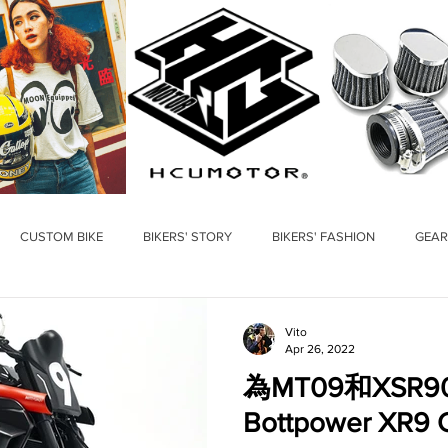
CUSTOM BIKE
BIKERS' STORY
BIKERS' FASHION
GEAR
Vito
Apr 26, 2022
為MT09和XSR9
Bottpower XR9 C