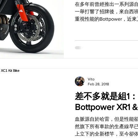
在多年前曾經推出一系列源自於
一舉打響了招牌後，來自西
重視性能的Bottpower，近
兩款產品推出了升級套件，那就
輕鬆變身的XR9 Carbona Kit！.
Vito
Feb 28, 2018
差不多就是組1：
Bottpower XR1 & 
血脈源自於哈雷，但是性能卻比
然旗下所有車款的生產線早已劃
上立下的全新標竿，至今卻