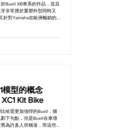
Buell XB車系的作品，並且
班牙非常擅於重塑外型同時又
來又針對Yamaha在歐洲暢銷的
是可以讓MT09和XSR900
..
1模型的概念
XC1 Kit Bike
哈雷更加強悍的Buell，雖
下句點，但是Buell在車壇
依舊為許多人所稱道，而這些