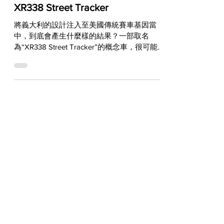
WORLDWIDE
不只是概念車 更具有戰略意義 -
XR338 Street Tracker
將義大利的設計注入至美國傳統賽車基因當
中，到底會產生什麼樣的結果？一部取名
為“XR338 Street Tracker”的概念車，很可能
就是這個問題最貼切的答案！ 每年第四季都
是全球車廠爭相發表新產品的時候，但是今年
因為疫情影響，許多品牌到今天都還看不到什
麼大動作，其中當然...