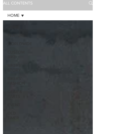
ALL CONTENTS
HOME
HOME
FEATURE
WORLDWIDE
CUSTOM
BIKE
BIKERS'
STORY
BIKERS'
FASHION
GEAR &
PARTS
EVENT
OLD
TIMER