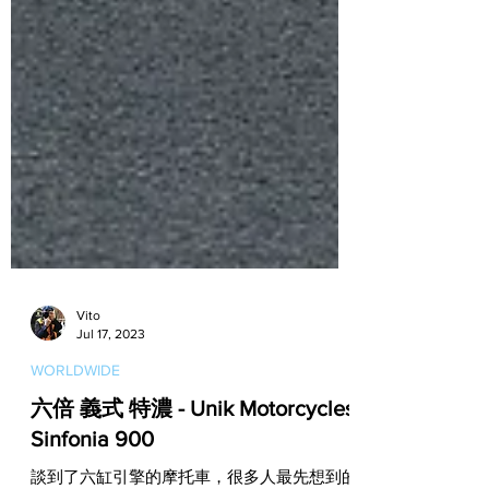
Vito
Jul 17, 2023
WORLDWIDE
六倍 義式 特濃 - Unik Motorcycles
Sinfonia 900