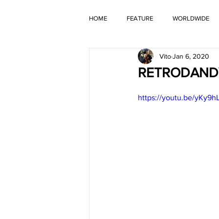
HOME
FEATURE
WORLDWIDE
Vito
Jan 6, 2020
OLD TIMER
RETRODANDY 
https://youtu.be/yKy9h