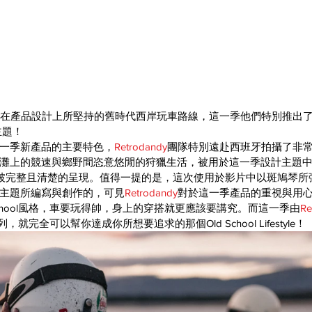
在產品設計上所堅持的舊時代西岸玩車路線，這一季他們特別推出了一個
計主題！
一季新產品的主要特色，
Retrodandy
團隊特別遠赴西班牙拍攝了非
灘上的競速與鄉野間恣意悠閒的狩獵生活，被用於這一季設計主題
更是被完整且清楚的呈現。值得一提的是，這次使用於影片中以斑鳩琴
主題所編寫與創作的，可見
Retrodandy
對於這一季產品的重視與用
School風格，車要玩得帥，身上的穿搭就更應該要講究。而這一季由
Re
om”系列，就完全可以幫你達成你所想要追求的那個Old School Lifestyle！