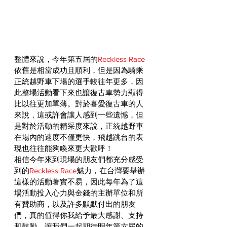
整體來說，今年第五屆的
Reckless Race
依舊是相當成功且順利，但是因為騎乘
正統越野車下場的選手較往年更多，因
此整場活動看下來也讓復古車勢力顯得
比以往更加單薄。對於喜愛復古車的人
來說，這或許會讓人感到一些遺憾，但
是對於活動的精采度來說，正統越野車
在場內的速度不僅更快，飛越跳台的表
現也往往能夠喚來更大歡呼！
相信今年來到現場的朋友們都充分感受
到的
Reckless Race
魅力，在台灣要舉辦
這樣的活動著實不易，因此每年為了這
場活動投入心力與金錢的主辦單位和所
有贊助商，以及許多默默付出的朋友
們，真的值得你我給予最大感謝、支持
和鼓勵。讓我們一起期待明年第六屆的