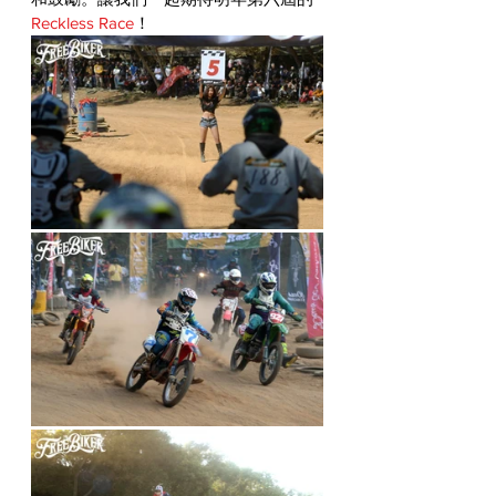
Reckless Race
！