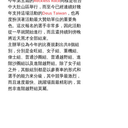
今年第五屆的
Reckless Race
同樣是在台
中大肚山區舉行，而至今已經連續好幾
年支持這場活動的
Deus Taiwan
，也再
度扮演著活動最大贊助單位的重要角
色。這次報名的選手非常多，因此活動
從一早就開始進行，而且還持續到傍晚
將近天黑才全部結束。
主辦單位為今年的比賽規劃出共8個組
別，分別是金旺組、女子組、重機組、
偉士組、普通沙圈組、普通越野組、進
階沙圈組以及進階越野組。除了女子組
之外，其餘組別都是以參賽車的形式和
選手的能力來分級，其中競爭最激烈，
而且速度最快、跳躍場面最精彩的，當
然非進階越野組莫屬。