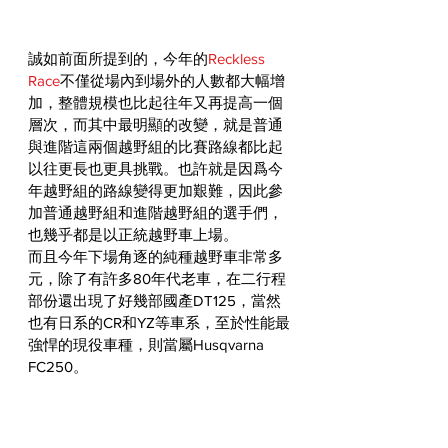
誠如前面所提到的，今年的
Reckless 
Race
不僅從場內到場外的人數都大幅增
加，整體規模也比起往年又再提高一個
層次，而其中最明顯的改變，就是普通
與進階這兩個越野組的比賽路線都比起
以往更長也更具挑戰。也許就是因爲今
年越野組的路線變得更加艱難，因此參
加普通越野組和進階越野組的選手們，
也幾乎都是以正統越野車上場。
而且今年下場角逐的純種越野車非常多
元，除了有許多80年代老車，在二行程
部份還出現了好幾部國產DT125，當然
也有日系的CR和YZ等車系，至於性能最
強悍的現役車種，則當屬Husqvarna 
FC250。