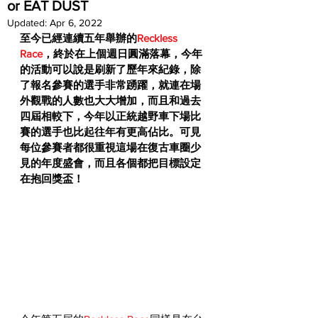
or EAT DUST
Updated:
Apr 6, 2022
至今已經連續五年舉辦的
Reckless 
Race
，終於在上個週日圓滿落幕，今年
的活動可以說是刷新了歷年來紀錄，除
了報名參賽的選手非常踴躍，就連在場
外觀戰的人數也大大增加，而且和過去
四屆相較下，今年以正統越野車下場比
賽的選手也比起往年有更高佔比。可見
每位參賽者都很重視這場在復古車圈少
見的年度盛會，而且各個都把目標設定
在抱回獎盃！