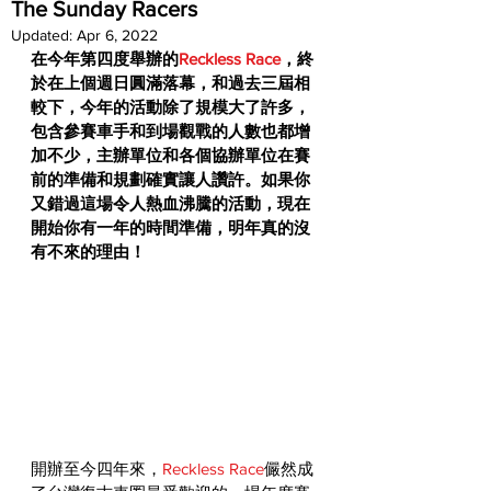
The Sunday Racers
Updated:
Apr 6, 2022
在今年第四度舉辦的
Reckless Race
，終
於在上個週日圓滿落幕，和過去三屆相
較下，今年的活動除了規模大了許多，
包含參賽車手和到場觀戰的人數也都增
加不少，主辦單位和各個協辦單位在賽
前的準備和規劃確實讓人讚許。如果你
又錯過這場令人熱血沸騰的活動，現在
開始你有一年的時間準備，明年真的沒
有不來的理由！
開辦至今四年來，
Reckless Race
儼然成