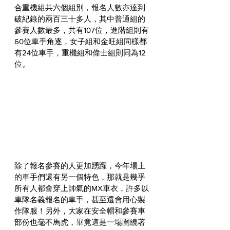
合重機組共六個組別，報名人數亦達到
破紀錄的兩百三十多人，其中普通組的
參賽人數最多，共有107位，進階組則有
60位車手角逐，女子組和金旺組同樣都
有24位車手，重機組和偉士組則同為12
位。
除了報名參賽的人更加踴躍，今年場上
的車手們還有另一個特色，那就是幾乎
所有人都會穿上帥氣的MX車衣，許多以
車隊名義報名的車手，甚至還會用心製
作隊服！另外，大家在安全帽和參賽車
部份也毫不馬虎，畢竟這是一場圍繞著