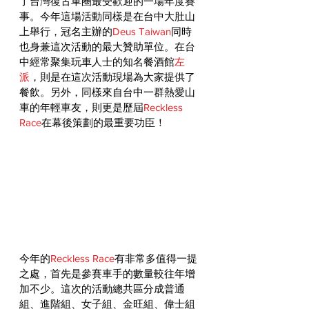
了台灣復古車圈最受歡迎的一場年度賽
事。今年這場活動同樣是在台中大肚山
上舉行，冠名主辦的
Deus Taiwan
同時
也身兼這次活動的最大贊助單位。在台
中經常聚集玩車人士的知名餐酒館
左
派
，則是在這次活動現場為大家提供了
餐飲。另外，同樣來自台中一群熱愛山
車的年輕車友，則更是歷屆
Reckless 
Race
在幕後策劃的最重要功臣！
今年的
Reckless Race
有非常多值得一提
之處，首先是參賽車手的數量較往年增
加不少。這次的活動總共區分成普通
組、進階組、女子組、金旺組、偉士組