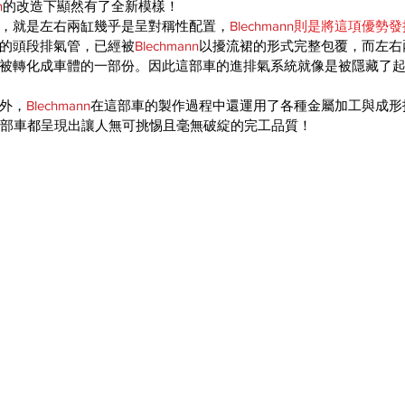
n
的改造下顯然有了全新模樣！
，就是左右兩缸幾乎是呈對稱性配置，
Blechmann
則是將這項優勢發
的頭段排氣管，已經被
Blechmann
以擾流裙的形式完整包覆，而左右
被轉化成車體的一部份。因此這部車的進排氣系統就像是被隱藏了
外，
Blechmann
在這部車的製作過程中還運用了各種金屬加工與成形
這部車都呈現出讓人無可挑惕且毫無破綻的完工品質！