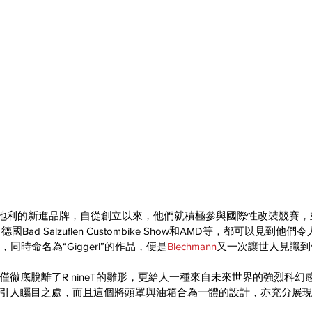
地利的新進品牌，自從創立以來，他們就積極參與國際性改裝競賽，
國Bad Salzuflen Custombike Show和AMD等，都可以見到
基礎，同時命名為“Giggerl”的作品，便是
Blechmann
又一次讓世人見識到
僅徹底脫離了R nineT的雛形，更給人一種來自未來世界的強烈科幻
引人矚目之處，而且這個將頭罩與油箱合為一體的設計，亦充分展