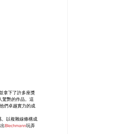
並拿下了許多座獎
他們令人驚艷的作品。這
他們卓越實力的成
感。以複雜線條構成
現出
Blechmann
玩弄