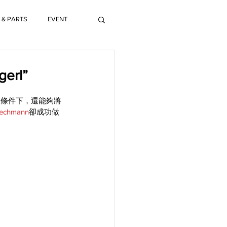
 & PARTS
EVENT
erl”
決條件下，還能夠將
lechmann
卻成功做