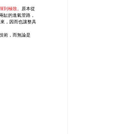
揮到極致。
原本從
兩缸的進氣管路，
起來，因而也讓整具
技術，而無論是