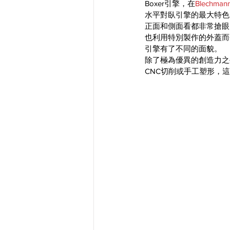
Boxer引擎，在
Blechman
水平對臥引擎的最大特色
正面和側面看都非常搶眼
也利用特別製作的外蓋而
引擎有了不同的面貌。
除了極為優異的創造力之
CNC切削或手工塑形，