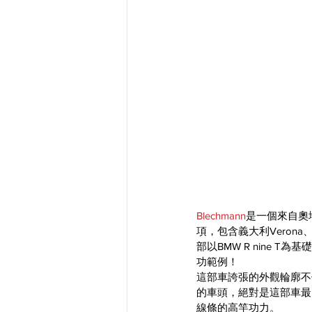
Blechmann
是一個來自奧
項，包含義大利Verona、德
部以BMW R nine T為
功範例！
這部車誇張的外觀輪廓不
的車頭，絕對是這部車最
線條的高竿功力。