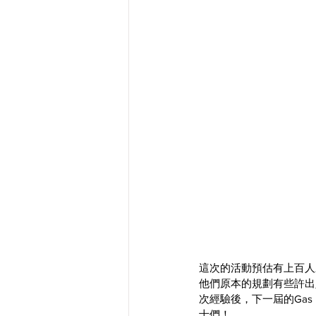
這次的活動預估有上百人
他們原本的規劃有些許出
次經驗後，下一屆的Gas 
士們！