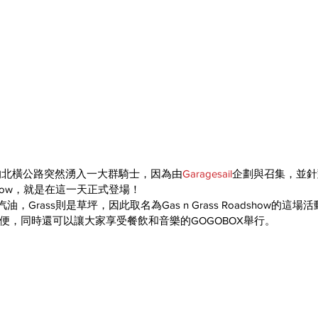
的北橫公路突然湧入一大群騎士，因為由
Garagesail
企劃與召集，並針
oadshow，就是在這一天正式登場！
，Grass則是草坪，因此取名為Gas n Grass Roadshow的這
便，同時還可以讓大家享受餐飲和音樂的GOGOBOX舉行。