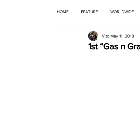
HOME
FEATURE
WORLDWIDE
Vito
May 11, 2018
OLD TIMER
1st “Gas n G