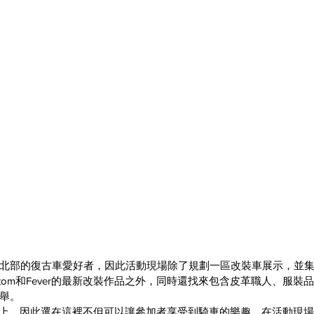
部的復古車愛好者，因此活動現場除了規劃一區改裝車展示，並集結來自H
ker Custom和Fever的最新改裝作品之外，同時還找來包含皮革職人、
舉。
公路上，因此選在這裡不但可以讓參加者享受到騎車的樂趣，在活動現