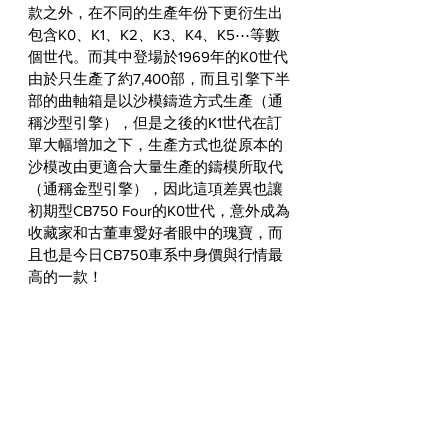
款之外，在不同的生產年份下更衍生出
包含K0、K1、K2、K3、K4、K5⋯等數
個世代。而其中登場於1969年的K0世代
由於只生產了約7,400部，而且引擎下半
部的曲軸箱是以沙模鑄造方式生產（通
稱沙型引擎），但是之後的K1世代在訂
單大幅增加之下，生產方式也從原本的
沙模改由更適合大量生產的鑄模所取代
（通稱金型引擎），因此這項差異也讓
初期型CB750 Four的K0世代，意外成為
收藏家和古董車愛好者眼中的瑰寶，而
且也是今日CB750車系中身價與行情最
高的一款！