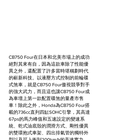
CB750 Four在日本和北美市場上的成功
絕對其來有自，因為這款車除了性能優
異之外，還配置了許多當時堪稱劃時代
的嶄新科技。以液壓方式控制的前輪碟
式煞車，就是CB750 Four傲視競爭對手
的強大武力，而且這也讓CB750 Four成
為車壇上第一款配置碟煞的量產市售
車！除此之外，Honda為CB750 Four搭
載的736cc直列四缸SOHC引擎，其高達
67ps的馬力峰值和五速設定的變速系
統、乾式油底殼的潤滑方式、剛性優異
的雙環抱式車架、四出排氣管的獨特外
型以及可上衝到200km/h的高速實力