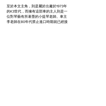
至於本文主角，則是屬於出廠於1973年
的K3世代，而擁有這部車的主人則是一
位對琴藝有所著墨的小提琴老師。車主
李老師在80年代禁止進口時期就已經接
觸過許多部重機，日本四大廠的當紅車
款幾乎都陪伴他渡過了年少輕狂的青春
歲月。2002年國內重新開放重機進口
後，他除了先後購入了Triumph Rocket
與Bonneville，亦曾擁有過MV Agusa 
Brutail。
之後在一次偶然機會下從國外雜誌中看
到了CB750 Four，李老師立刻被這款車
的經典風格和傳統外型吸引，於是便興
起了從國外購入的念頭，而在耗費近半
年的時間後，終於順利入主這部1973年
的CB750 Four K3，並且也讓國內又多
了一部Honda經典傑作！