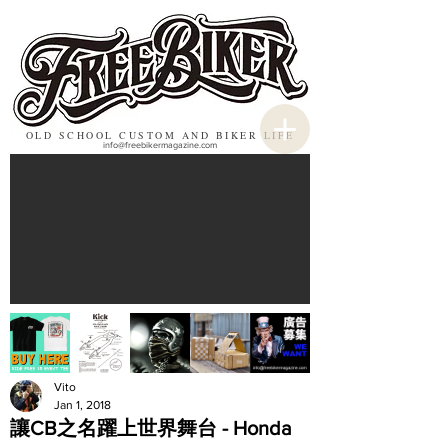
OLD SCHOOL CUSTOM AND BIKER LIFE
info@freebikermagazine.com
Vito
Jan 1, 2018
讓CB之名躍上世界舞台 - Honda