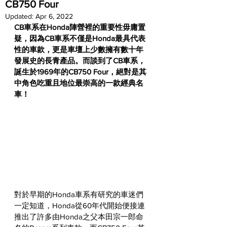
CB750 Four
Updated:
Apr 6, 2022
CB車系在Honda陣營裡的重要性毋庸置
疑，因為CB車系不僅是Honda最具代表
性的車款，更是車壇上少數擁有數十年
發展史的長青產品。而談到了CB車系，
誕生於1969年的CB750 Four，絕對是其
中角色吃重且地位最崇高的一款經典名
車！
對於早期的Honda車系有研究的車迷們
一定知道，Honda從60年代開始便接連
推出了許多由Honda之父本田宗一郎命