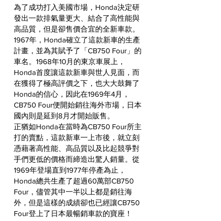
為了成功打入美國市場，Honda決定研
發出一款排氣量更大、結合了高性能與
高品質，但是卻售價合宜的全新車款。
1967年，Honda確立了這款新車的生產
計畫，並為其賦予了「CB750 Four」的
車名。1968年10月的東京車展上，
Honda首度讓這款新車與世人見面，而
在獲得了極高評價之下，也大大鼓舞了
Honda的信心，因此在1969年4月，
CB750 Four便開始銷往海外市場，日本
國內則是延到8月才開始販售。
正猶如Honda在當時為CB750 Four所主
打的賣點，這款新車一上市後，就立刻
憑藉著高性能、高品質以及比起競爭對
手們更低的價格而締造出驚人銷量。從
1969年登場直到1977年停產為止，
Honda總共生產了超過60萬部CB750 
Four，儘管其中一半以上都是銷往海
外，但是這樣的成績卻也已經讓CB750 
Four登上了日本最暢銷車款的寶座！