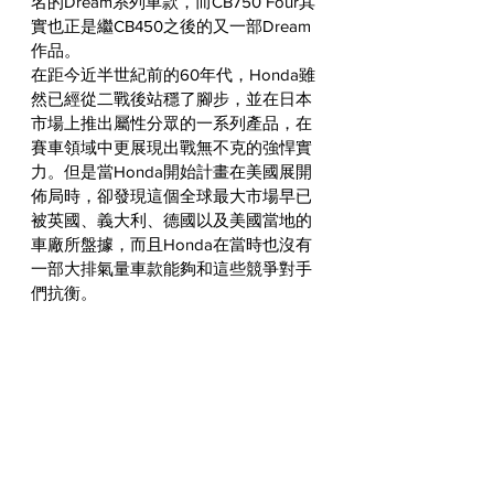
名的Dream系列車款，而CB750 Four其
實也正是繼CB450之後的又一部Dream
作品。
在距今近半世紀前的60年代，Honda雖
然已經從二戰後站穩了腳步，並在日本
市場上推出屬性分眾的一系列產品，在
賽車領域中更展現出戰無不克的強悍實
力。但是當Honda開始計畫在美國展開
佈局時，卻發現這個全球最大市場早已
被英國、義大利、德國以及美國當地的
車廠所盤據，而且Honda在當時也沒有
一部大排氣量車款能夠和這些競爭對手
們抗衡。