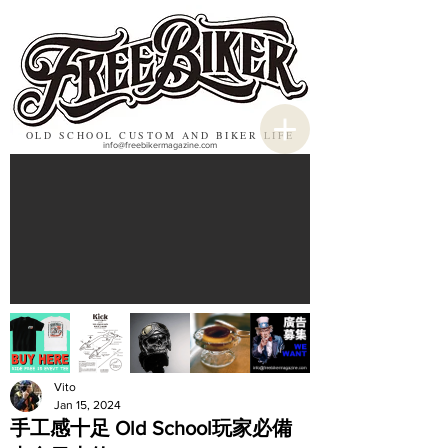
OLD SCHOOL CUSTOM AND BIKER LIFE
info@freebikermagazine.com
Vito
Jan 15, 2024
手工感十足 Old School玩家必備