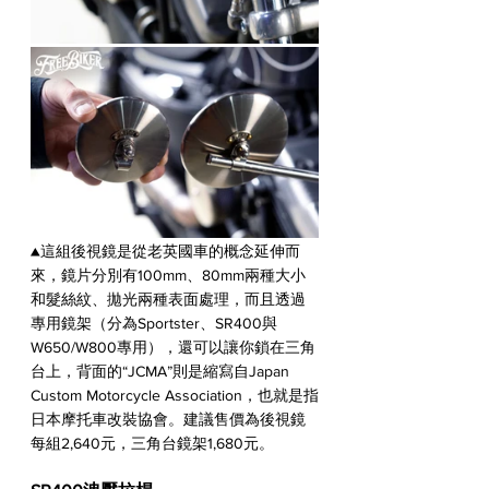
▲這組後視鏡是從老英國車的概念延伸而
來，鏡片分別有100mm、80mm兩種大小
和髮絲紋、拋光兩種表面處理，而且透過
專用鏡架（分為Sportster、SR400與
W650/W800專用），還可以讓你鎖在三角
台上，背面的“JCMA”則是縮寫自Japan 
Custom Motorcycle Association，也就是指
日本摩托車改裝協會。建議售價為後視鏡
每組2,640元，三角台鏡架1,680元。