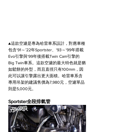
▲這款空濾是專為哈雷車系設計，對應車種
包含‘91～’22年Sportster、'93～'99年搭載
Evo引擎與‘99年後搭載Twin Cam引擎的
Big Twin車系。這款空濾的最大特色就是猶
如鬆餅的外型，而且直徑只有100mm，因
此可以讓引擎露出更大面積。哈雷車系含
專用吊架的建議售價為7,980元，空濾單品
則是5,000元。
Sportster全段排氣管