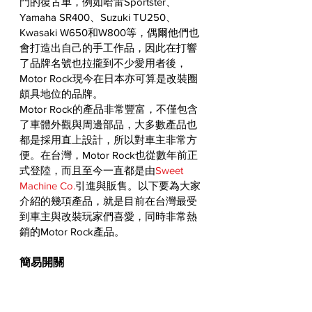
門的復古車，例如哈雷Sportster、
Yamaha SR400、Suzuki TU250、
Kwasaki W650和W800等，偶爾他們也
會打造出自己的手工作品，因此在打響
了品牌名號也拉攏到不少愛用者後，
Motor Rock現今在日本亦可算是改裝圈
頗具地位的品牌。
Motor Rock的產品非常豐富，不僅包含
了車體外觀與周邊部品，大多數產品也
都是採用直上設計，所以對車主非常方
便。在台灣，Motor Rock也從數年前正
式登陸，而且至今一直都是由
Sweet 
Machine Co.
引進與販售。以下要為大家
介紹的幾項產品，就是目前在台灣最受
到車主與改裝玩家們喜愛，同時非常熱
銷的Motor Rock產品。
簡易開關