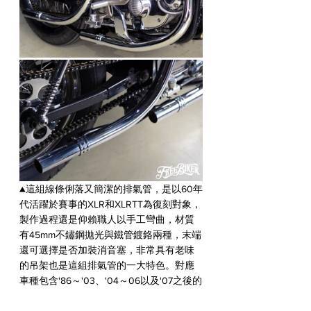
▲這組線條俐落又簡潔的排氣管，是以60年
代活躍於賽事的XLR和XLRTT為復刻對象，
製作過程還是仰賴職人以手工彎曲，材質
有45mm不鏽鋼拋光與鐵管鍍鉻兩種，末端
還可選擇是否加裝消音塞，非常具有老味
的吊架也是這組排氣管的一大特色。對應
車種包含'86～'03、'04～06以及'07之後的
Sportster，建議售價為25,000元。