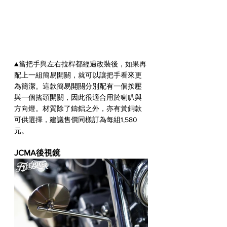
▲當把手與左右拉桿都經過改裝後，如果再
配上一組簡易開關，就可以讓把手看來更
為簡潔。這款簡易開關分別配有一個按壓
與一個搖頭開關，因此很適合用於喇叭與
方向燈。材質除了鑄鋁之外，亦有黃銅款
可供選擇，建議售價同樣訂為每組1,580
元。
JCMA後視鏡