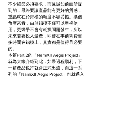
不少細節必須要求，而且誠如前面所提
到的，最終要讓產品能有更好的質感，
重點就在於鋁模的精度不容妥協。換個
角度來看，由於鋁模不僅可以重複使
用，更幾乎不會有耗損問題發生，所以
未來若要投入量產，即使在事前耗費更
多時間在鋁模上，其實都是值得且必要
的。
本篇Part 2的「NamiXII Aegis Project」
就為大家介紹到此，如果過程順利，下
一篇產品也許就會正式出爐，而這一系
列的「NamiXII Aegis Project」也就邁入
尾聲了。在此要提醒大家的是，這次從
設計、製作到生產全程都是由由
浪速設
計製造所
主導的「宙斯之盾」頭燈，將
會在今年RIDE FREE 12中與大家見面。
屆時除了會實際裝在一部SR400上，更
會有少量成品在現場販售。喜愛這款盾
形頭燈的朋友，千萬不要錯過Part 3最終
回的「NamiXII Aegis Project」！