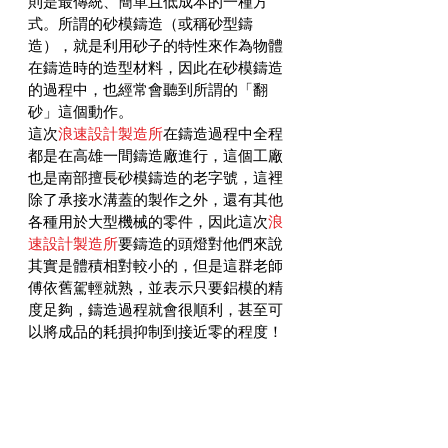
則是最傳統、簡單且低成本的一種方
式。所謂的砂模鑄造（或稱砂型鑄
造），就是利用砂子的特性來作為物體
在鑄造時的造型材料，因此在砂模鑄造
的過程中，也經常會聽到所謂的「翻
砂」這個動作。
這次
浪速設計製造所
在鑄造過程中全程
都是在高雄一間鑄造廠進行，這個工廠
也是南部擅長砂模鑄造的老字號，這裡
除了承接水溝蓋的製作之外，還有其他
各種用於大型機械的零件，因此這次
浪
速設計製造所
要鑄造的頭燈對他們來說
其實是體積相對較小的，但是這群老師
傅依舊駕輕就熟，並表示只要鋁模的精
度足夠，鑄造過程就會很順利，甚至可
以將成品的耗損抑制到接近零的程度！