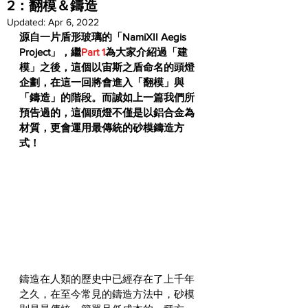
2：翻模＆鑄造
Updated:
Apr 6, 2022
源自一片盾形玻璃的「NamiXII Aegis 
Project」，繼
Part 1
為大家介紹過「建
模」之後，這個以宙斯之盾命名的頭燈
企劃，在這一回將會進入「翻模」與
「鑄造」的階段。而誠如上一篇我們所
預告過的，這個頭燈不僅是以鋁合金為
材質，更會運用最傳統的砂模鑄造方
式！
鑄造在人類的歷史中已經存在了上千年
之久，在至今常見的鑄造方法中，砂模