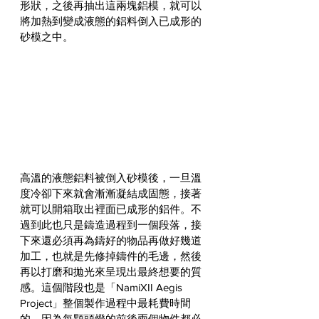
形狀，之後再抽出這兩塊鋁模，就可以
將加熱到變成液態的鋁料倒入已成形的
砂模之中。
高溫的液態鋁料被倒入砂模後，一旦溫
度冷卻下來就會漸漸凝結成固態，接著
就可以開箱取出裡面已成形的鋁件。不
過到此也只是鑄造過程到一個段落，接
下來還必須再為鑄好的物品再做好幾道
加工，也就是先修掉鑄件的毛邊，然後
再以打磨和拋光來呈現出最終想要的質
感。這個階段也是「NamiXII Aegis 
Project」整個製作過程中最耗費時間
的，因為每顆頭燈的前後兩個物件都必