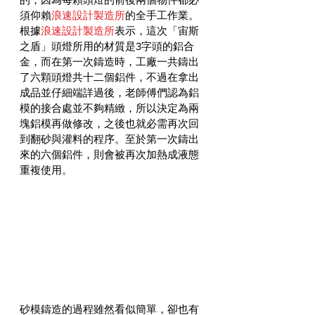
須仰賴
浪速設計製造所
的全手工作業。
根據
浪速設計製造所
表示，這次「宙斯
之盾」頭燈所用的材質是3字頭的鋁合
金，而在第一次鑄造時，工廠一共鑄出
了六顆頭燈共十二個鋁件，不過在拿出
成品並仔細端詳過後，老師傅們認為鋁
模的接合處並不夠精緻，所以決定為兩
塊鋁模再做修改，之後也就必需再次回
到翻砂與灌料的程序。至於第一次鑄出
來的六個鋁件，則會被再次加熱成液態
重複使用。
砂模鑄造的過程雖然看似簡單，卻也有