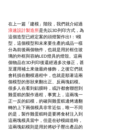
在上一篇「建模」階段，我們就介紹過
浪速設計製造所
是先以3D列印方式，為
這個造型已經定案的頭燈製作出1：1模
型，這個模型和未來要生產的成品一樣
分為前後兩個物件，也就是用於框住玻
璃的外框與容納LED燈具的燈殼。這兩
個物品在3D列印後還經過多次修正，甚
至運用補土來做最終修飾，之後它們就
會耗損在翻模過程中，也就是順著這兩
個模型的形狀來翻出正、反兩塊鋁模。
很多人在看到鋁膜時，或許都會聯想到
雞蛋糕的製作過程，事實上，這兩塊一
正一反的鋁模，的確與雞蛋糕邊烤邊翻
轉的上下兩個模具非常近似，唯一不同
的是，製作雞蛋糕時是要將食材注入到
這兩塊模具當中，但是在砂模鑄造時，
這兩塊鋁模則是用於將砂子壓出產品的