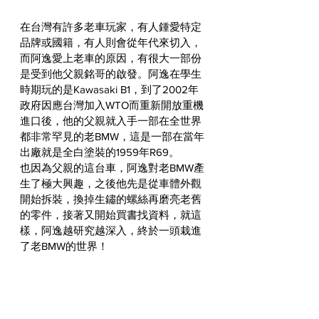
在台灣有許多老車玩家，有人鍾愛特定
品牌或國籍，有人則會從年代來切入，
而阿逸愛上老車的原因，有很大一部份
是受到他父親銘哥的啟發。阿逸在學生
時期玩的是Kawasaki B1，到了2002年
政府因應台灣加入WTO而重新開放重機
進口後，他的父親就入手一部在全世界
都非常罕見的老BMW，這是一部在當年
出廠就是全白塗裝的1959年R69。
也因為父親的這台車，阿逸對老BMW產
生了極大興趣，之後他先是從車體外觀
開始拆裝，換掉生鏽的螺絲再磨亮老舊
的零件，接著又開始買書找資料，就這
樣，阿逸越研究越深入，終於一頭栽進
了老BMW的世界！