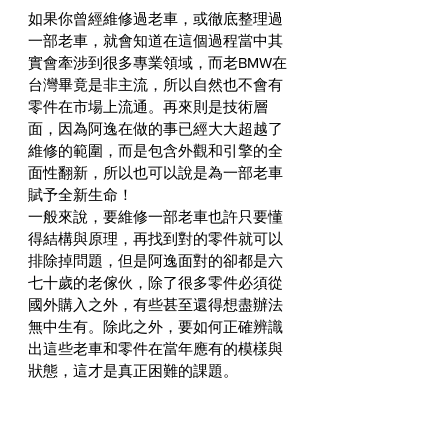
如果你曾經維修過老車，或徹底整理過
一部老車，就會知道在這個過程當中其
實會牽涉到很多專業領域，而老BMW在
台灣畢竟是非主流，所以自然也不會有
零件在市場上流通。再來則是技術層
面，因為阿逸在做的事已經大大超越了
維修的範圍，而是包含外觀和引擎的全
面性翻新，所以也可以說是為一部老車
賦予全新生命！
一般來說，要維修一部老車也許只要懂
得結構與原理，再找到對的零件就可以
排除掉問題，但是阿逸面對的卻都是六
七十歲的老傢伙，除了很多零件必須從
國外購入之外，有些甚至還得想盡辦法
無中生有。除此之外，要如何正確辨識
出這些老車和零件在當年應有的模樣與
狀態，這才是真正困難的課題。