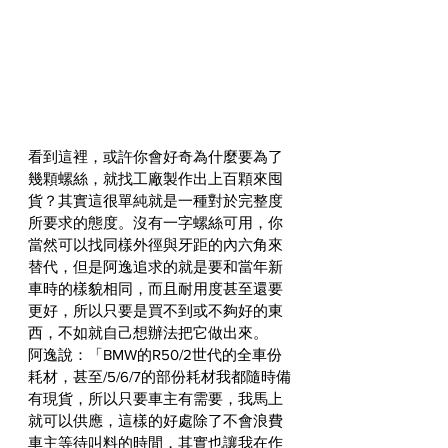
看到這裡，或許你會好奇為什麼要為了
幾顆螺絲，就找工廠製作出上百顆來囤
貨？其實這很單純就是一種對於完整度
所要求的態度。沒有一字螺絲可用，你
當然可以找同樣外徑與牙距的內六角來
替代，但是阿逸追求的就是要和當年新
車時的樣貌相同，而且耐用度甚至還要
更好，所以只要是買不到或不夠好的東
西，不如就自己想辦法把它做出來。
阿逸說：「BMW的R50/2世代的全車份
耗材，甚至/5/6/7的部份耗材我都隨時備
有現貨，所以只要車主有需要，我馬上
就可以供應，這樣的好處除了不會浪費
車主等待叫料的時間，其實也讓我在作