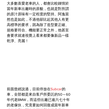
大多數喜愛老車的人，都會比較鍾情於
當年新車出廠時的原貌，也就是對所謂
的原汁原味有一定程度的堅持。阿逸當
然也是如此，不過他卻比起其他人有更
高標準的要求，因為除了造型要正確、
規格要符合、機能要正常之外，他甚至
會要求就連視覺上看來都要像新品一樣
乾淨、亮麗！
前面曾經說過，目前停放在
Subcar
的
車，全部都是來自客戶所委託的50～60
年代老BMW，而這些出廠已逾六七十年
的老傢伙，究竟要如何回復成當年新車