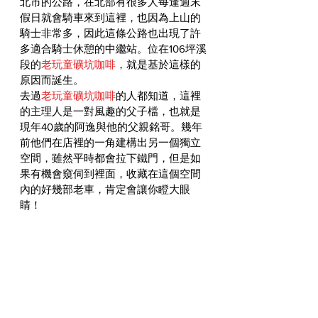
北市的公路，在北部有很多人每逢週末
假日就會騎車來到這裡，也因為上山的
騎士非常多，因此這條公路也出現了許
多適合騎士休憩的中繼站。位在106坪溪
段的
老玩童礦坑咖啡
，就是基於這樣的
原因而誕生。
去過
老玩童礦坑咖啡
的人都知道，這裡
的主理人是一對風趣的父子檔，也就是
現年40歲的阿逸與他的父親銘哥。幾年
前他們在店裡的一角建構出另一個獨立
空間，雖然平時都會拉下鐵門，但是如
果有機會窺伺到裡面，收藏在這個空間
內的好幾部老車，肯定會讓你瞪大眼
睛！