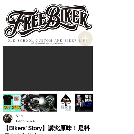
OLD SCHOOL CUSTOM AND BIKER LIFE
info@freebikermagazine.com
Vito
Feb 1, 2024
【Bikers' Story】講究原味！是料