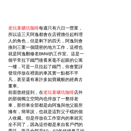
老玩童礦坑咖啡
每週只有六日一營業，
所以這三天阿逸都會在店裡擔任起料理
人的角色，但是剩下的四天，阿逸則會
換到三重一個隱密的地方工作，這裡也
就是阿逸翻修老BMW的工作室。這是一
個平常拉下鐵門後看來毫不起眼的公寓
一樓，可是一旦拉起了鐵門，你會驚訝
發現停放在裡面的車其實一點都不平
凡，甚至還有著許多如寶藏般的經典古
董車。
前面曾經提到，在
老玩童礦坑咖啡
店外
的那個獨立空間內也停放了一整排老
車，那些車全部都是由阿逸與他父親所
擁有，簡單說，也就是這對父子檔的個
人收藏。但是停放在工作室內的車就完
全不同了，因為這些都是來自客戶們的
委託，而且全部是50～60年代經典又珍