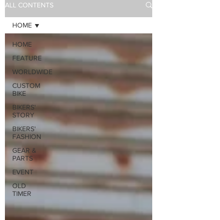
ALL CONTENTS
HOME
HOME
FEATURE
WORLDWIDE
CUSTOM
BIKE
BIKERS'
STORY
BIKERS'
FASHION
GEAR &
PARTS
EVENT
OLD
TIMER