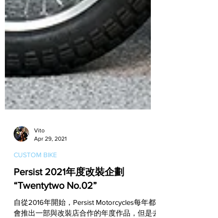
Vito
Apr 29, 2021
CUSTOM BIKE
Persist 2021年度改裝企劃
“Twentytwo No.02”