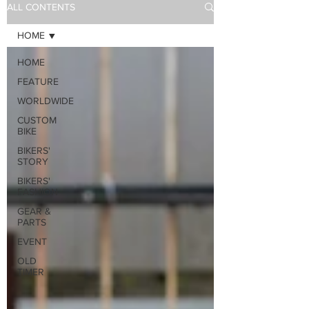
ALL CONTENTS
HOME
HOME
FEATURE
WORLDWIDE
CUSTOM
BIKE
BIKERS'
STORY
BIKERS'
FASHION
GEAR &
PARTS
EVENT
OLD
TIMER