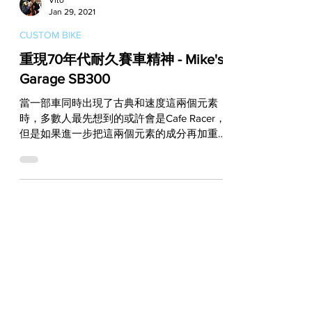
Vito
Jan 29, 2021
CUSTOM BIKE
重現70年代耐久賽車精神 - Mike's
Garage SB300
當一部車同時出現了古典和速度這兩個元素
時，多數人最先想到的或許會是Cafe Racer，
但是如果進一步把這兩個元素的成分再加重，
那麼脫穎而出的可就不會只是Cafe Racer而已
了。本篇要登場的這部作品，其實就為這個假
想題道出了最好的答案：一部染上70年代色
彩的Endura...