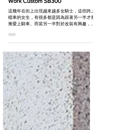
為第一次接觸檔車的她打造 - Hide
Work Custom SB300
這幾年在街上出現越來越多女騎士，這些跨上
檔車的女生，有很多都是因為跟著另一半才漸
漸愛上騎車。而當另一半對於改裝有興趣，同
時還有著自己的想法時，這時候就會想讓她的
車也多出一些更特別的變化。這部由Hide
Work Custom趕在今年過年前完成的作品，就
是來自於另一半所送的禮...