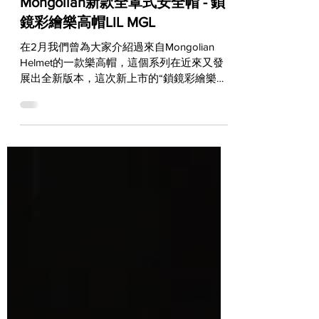
GEAR & PARTS
Mongolian新款全罩式安全帽 - 鎖
鏡彩繪樂高帽LIL MGL
在2月我們曾為大家介紹過來自Mongolian
Helmet的一款樂高帽，這個系列在近來又發
展出全新版本，這次新上市的“鎖鏡彩繪樂高
帽LIL MGL”，也就是在配有鏡片的典型樂高
帽基礎下加入了四種醒目配色，因此在造型復
古之餘，也多了幾分現代感和街頭元素！...