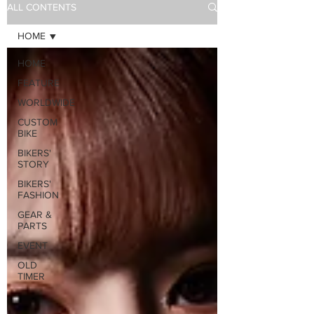
ALL CONTENTS
HOME
HOME
FEATURE
WORLDWIDE
CUSTOM
BIKE
BIKERS'
STORY
BIKERS'
FASHION
GEAR &
PARTS
EVENT
OLD
TIMER