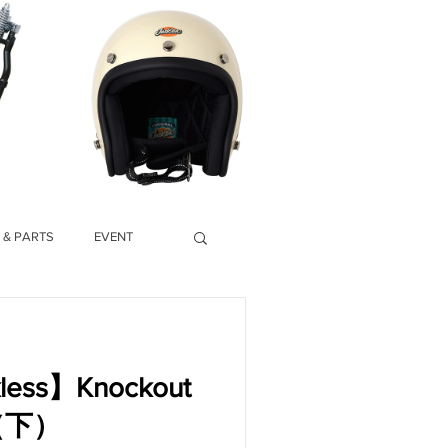
 & PARTS
EVENT
kless】Knockout
（下）