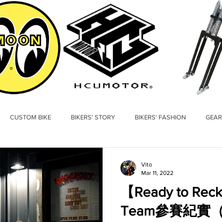
CUSTOM BIKE
BIKERS' STORY
BIKERS' FASHION
GEAR
Vito
Mar 11, 2022
【Ready to Rec
Team參賽紀實