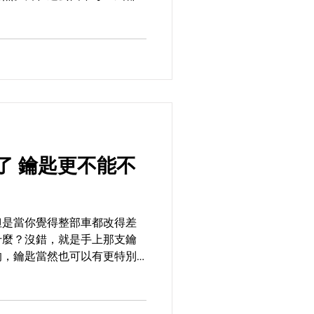
人柯錐，這次也特別以
能不
但是當你覺得整部車都改得差
什麼？沒錯，就是手上那支鑰
的，鑰匙當然也可以有更特別
進的Atomic 138，就有一系
製！...