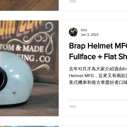
Vito
Jan 3, 2022
Brap Helmet
Fullface＋Flat Sh
去年10月才為大家介紹過由Kno
Helmet MFG，近來又有
美式機車和復古車愛好者口
體的全罩式安全帽，另一個
便利性的三釦式盾形風鏡。 Fullf