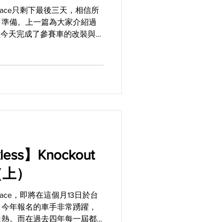
 Race只剩下最後三天，相信所
了準備。上一篇為大家介紹過
也終於在今天完成了參賽車的改裝與整
劃，一切從簡卻毫不妥協，由
..
kless】Knockout
（上）
 Race，即將在這個月13日於台
，今年報名的車手非常踴躍，
白熱。而在過去四年每一屆都