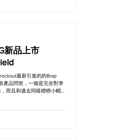
 MFG新品上市
ield
ckout最新引進的的Brap
兩款新產品問世，一個是完全對準
味，而且和過去同樣標榜小帽
則是在寒冬或雨天時非常具有
ace...