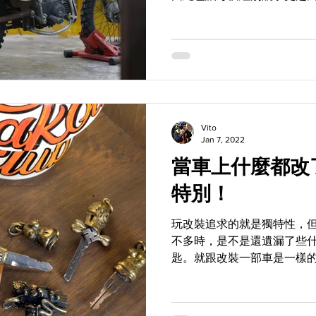
不曾缺席的Knockout主理
Knockout...
Vito
Jan 7, 2022
當車上什麼都改了 鑰匙更不
特別！
玩改裝追求的就是獨特性，
不多時，是不是還遺漏了些
匙。就跟改裝一部車是一樣
的樣貌，由Knockout自韓國引
列個性化的鑰匙頭供你挑選及客