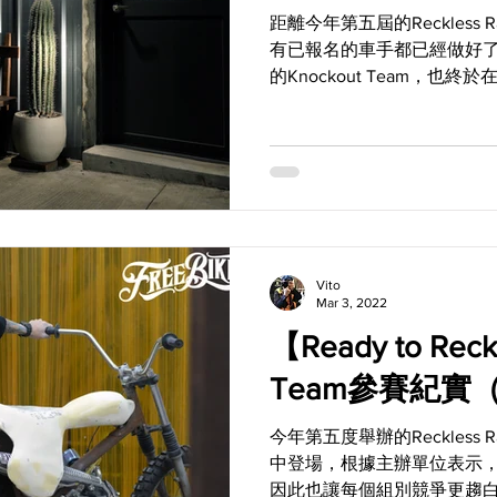
距離今年第五屆的Reckless
有已報名的車手都已經做好
的Knockout Team，
備，耗費了近一個月時間規
Knockout Team主導的“Speed.
Vito
Mar 3, 2022
【Ready to Rec
Team參賽紀實
今年第五度舉辦的Reckless
中登場，根據主辦單位表示
因此也讓每個組別競爭更趨