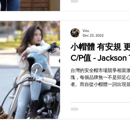
Vito
Dec 23, 2022
小帽體 有安規 更挑戰市場最高
C/P值 - Jackson
台灣的安全帽市場競爭相當
塊，每個品牌無一不是卯足
者。而自從小帽體一詞出現
多品牌也紛紛加入這個行列
何能夠在獲得安全認證下又
各品牌在研發時的最大課題。.