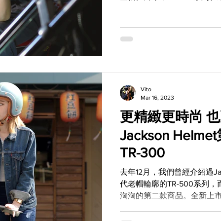
顏色，這一回還多了共十種
Jackson...
Vito
Mar 16, 2023
更精緻更時尚 也
Jackson He
TR-300
去年12月，我們曾經介紹過Jack
代老帽輪廓的TR-500系列
洶洶的第二款商品。全新上市的
計，但是除了帽殼不同於TR-
了一層精緻、時尚與都會風格。