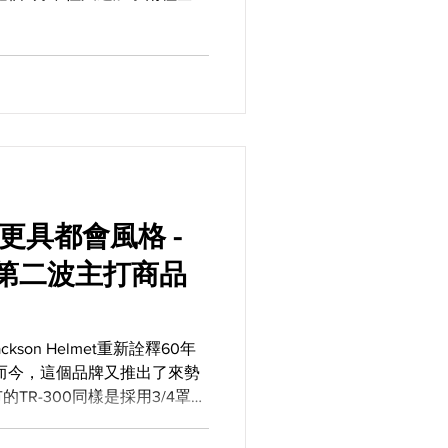
配色可選的泡泡鏡讓你搭配！
更具都會風格 -
lmet第二波主打商品
son Helmet重新詮釋60年
，而今，這個品牌又推出了來勢
TR-300同樣是採用3/4罩設
500之外，在許多細節處也多
如果要...