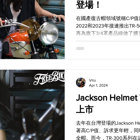
登場！
在國產復古帽領域號稱C/P值最高的
2022和2023年接連推出TR-
再為旗下3/4罩產品線做了擴
續而來的TR-500新增兩種
品VR-711！...
Vito
Apr 1, 2024
Jackson Helm
上市
去年在台灣登場的Jackson He
著高C/P值、訴求更年輕，同
全帽。而今，TR-300系列