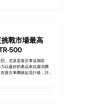
 TR-500
激烈，尤其是復古車這個區
心力以最好的產品來拉攏消費
並在復古車圈掀起流行後，許
，但是除了帽體要小之外，如
保有最好看的帽型，也就成了
..