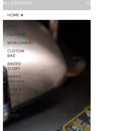
ALL CONTENTS
HOME
HOME
FEATURE
WORLDWIDE
CUSTOM
BIKE
BIKERS'
STORY
BIKERS'
FASHION
GEAR &
PARTS
EVENT
OLD
TIMER