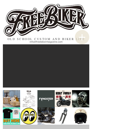
OLD SCHOOL CUSTOM AND BIKER LIFE
info@freebikermagazine.com