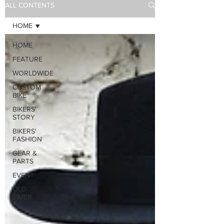
ALL CONTENTS
HOME
HOME
FEATURE
WORLDWIDE
CUSTOM
BIKE
BIKERS'
STORY
BIKERS'
FASHION
GEAR &
PARTS
EVENT
OLD
TIMER