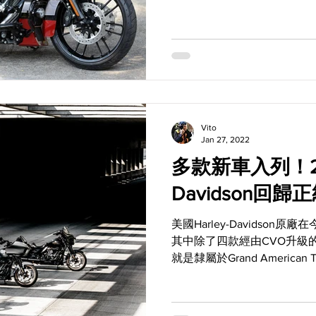
介紹的這部車，就是當年新
現在卻能夠以不到兩百萬的價格
Vito
Jan 27, 2022
多款新車入列！202
Davidson回
美國Harley-Davidso
其中除了四款經由CVO升級
就是隸屬於Grand American To
和Road Glide ST，以及另