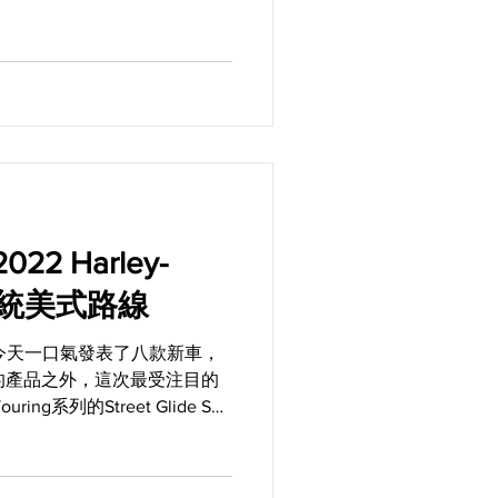
車售價逼近三百萬大關，但是
入手的CVO...
2 Harley-
歸正統美式路線
n原廠在今天一口氣發表了八款新車，
的產品之外，這次最受注目的
uring系列的Street Glide ST
外兩款看起來非常壞的Low...