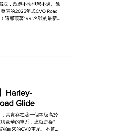
團鐵塊，既跑不快也彎不過、煞
的2025年式CVO Road
改觀！這部頂著“RR”名號的最新產
還大量運用了碳纖維與切削鋁
於賽道。簡單說，...
arley-
oad Glide
下，其實存在著一個等級高於
與豪華的車系，這就是從“
tion” 縮寫而來的CVO車系。本篇要