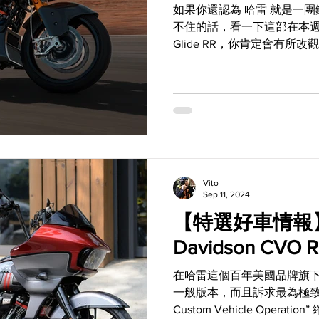
如果你還認為 哈雷 就是一
不住的話，看一下這部在本週發表
Glide RR，你肯定會有所
品，不僅動力強、速度快，
件，而且它的設計概念完全來自
Vito
Sep 11, 2024
【特選好車情報】H
Davidson CVO R
在哈雷這個百年美國品牌旗
一般版本，而且訴求最為極致
Custom Vehicle Opera