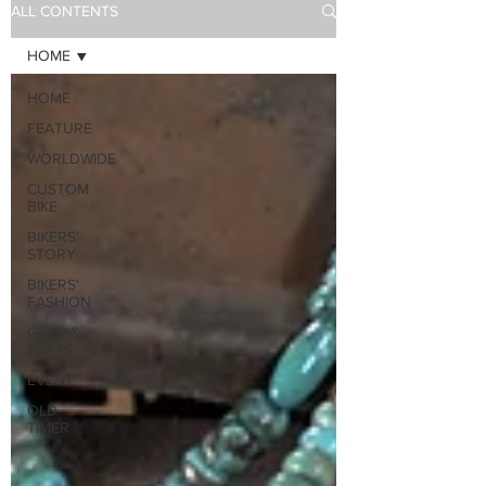
ALL CONTENTS
HOME
HOME
FEATURE
WORLDWIDE
CUSTOM
BIKE
BIKERS'
STORY
BIKERS'
FASHION
GEAR &
PARTS
EVENT
OLD
TIMER