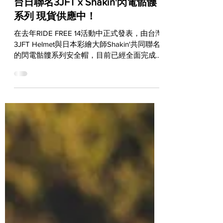
GEAR & PARTS
台日聯名3JFT x Shakin'閃電骷髏
系列 現貨供應中！
在去年RIDE FREE 14活動中正式發表，由台灣
3JFT Helmet與日本彩繪大師Shakin'共同聯名
的閃電骷髏系列安全帽，目前已經全面完成上
架，包含全罩山車帽和3/4罩復古帽各三種配
色，現在起不用預訂也不用再等待，立刻可以
在全台灣各地指定通路入手現貨！ 3JFT...