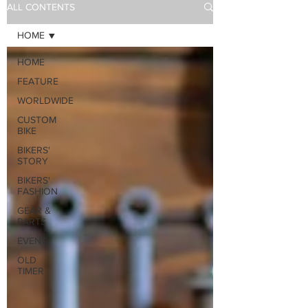
ALL CONTENTS
HOME
HOME
FEATURE
WORLDWIDE
CUSTOM
BIKE
BIKERS'
STORY
BIKERS'
FASHION
GEAR &
PARTS
EVENT
OLD
TIMER