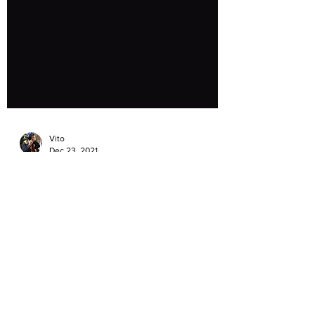
Vito
Dec 23, 2021
GEAR & PARTS
三方聯名 限量50頂 - REMIX ×
TT&CO. × 3JFT Helmet
2021年再過一週就要結束，就在這個時節，