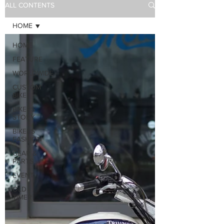
ALL CONTENTS
HOME
HOME
FEATURE
WORLDWIDE
CUSTOM
BIKE
BIKERS'
STORY
BIKERS'
FASHION
GEAR &
PARTS
EVENT
OLD
TIMER