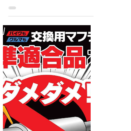
代號為FXSB的Breakout，是哈雷從2012年開
始為Softail車系新增的一名成員，這款車的誕
生完全契合了當年美國最流行的改裝風潮，也
就是走向現代路線的寬胎Chopper，因此在某
種意義上，Breakout其實也扮演起哈雷原廠改
裝車的角色！ ●年份：2014...