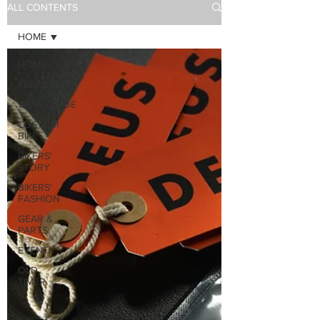
ALL CONTENTS
HOME
HOME
FEATURE
WORLDWIDE
CUSTOM
BIKE
BIKERS'
STORY
BIKERS'
FASHION
GEAR &
PARTS
EVENT
OLD
TIMER