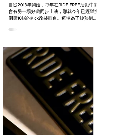
選如火如荼展開中！
自從2013年開始，每年在RIDE FREE活動中都
會有另一場好戲同步上演，那就今年已經舉辦
倒第10屆的Kick改裝擂台。這場為了炒熱街頭
改裝風氣而生的賽事，儼然成了新一代改裝玩
家要進入手工改裝圈的最佳跳板，而這場賽事
也確實孕育出好幾位資質卓越的好手。...