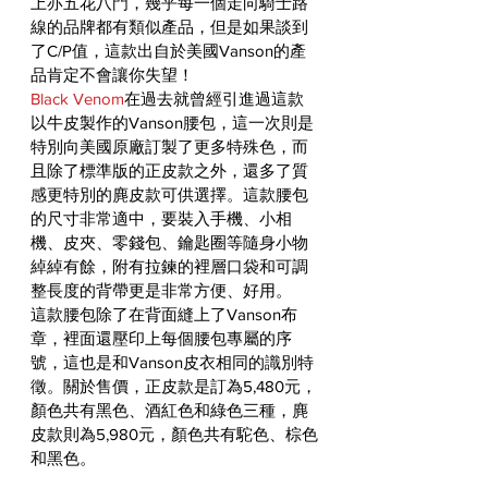
上亦五花八門，幾乎每一個走向騎士路
線的品牌都有類似產品，但是如果談到
了C/P值，這款出自於美國Vanson的產
品肯定不會讓你失望！
Black Venom
在過去就曾經引進過這款
以牛皮製作的Vanson腰包，這一次則是
特別向美國原廠訂製了更多特殊色，而
且除了標準版的正皮款之外，還多了質
感更特別的麂皮款可供選擇。這款腰包
的尺寸非常適中，要裝入手機、小相
機、皮夾、零錢包、鑰匙圈等隨身小物
綽綽有餘，附有拉鍊的裡層口袋和可調
整長度的背帶更是非常方便、好用。
這款腰包除了在背面縫上了Vanson布
章，裡面還壓印上每個腰包專屬的序
號，這也是和Vanson皮衣相同的識別特
徵。關於售價，正皮款是訂為5,480元，
顏色共有黑色、酒紅色和綠色三種，麂
皮款則為5,980元，顏色共有駝色、棕色
和黑色。