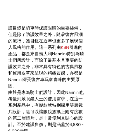
護目鏡是騎車時保護眼睛的重要裝備，
但是除了防護效果之外，隨著復古風潮
的流行，護目鏡在近年也更多了展現個
人風格的作用。這一系列由
KBN
引進的
產品，都是來自義大利Nannini特別為騎
士們所設計，而除了最基本且重要的防
護效果之外，非常具有特色的古典風格
和運用皮革來呈現的精緻質感，亦都是
Nannini深受復古車玩家青睞的主要原
因。
由於是專為騎士們設計，因此Nannini也
考量到戴眼鏡人士的使用需求，在這一
系列產品中，有幾款就特別採用雙層鏡
片設計，這可以讓眼鏡族換上附有度數
的第二層鏡片，是非常便利且貼心的設
計。至於建議售價，則是涵蓋於4,680～
6,680元間。