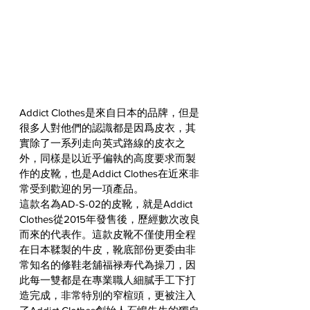
Addict Clothes是來自日本的品牌，但是
很多人對他們的認識都是因爲皮衣，其
實除了一系列走向英式路線的皮衣之
外，同樣是以近乎偏執的高度要求而製
作的皮靴，也是Addict Clothes在近來非
常受到歡迎的另一項產品。
這款名為AD-S-02的皮靴，就是Addict 
Clothes從2015年發售後，歷經數次改良
而來的代表作。這款皮靴不僅使用全程
在日本鞣製的牛皮，靴底部份更委由非
常知名的修鞋老舖福禄寿代為操刀，因
此每一雙都是在專業職人細膩手工下打
造完成，非常特別的窄楦頭，更被注入