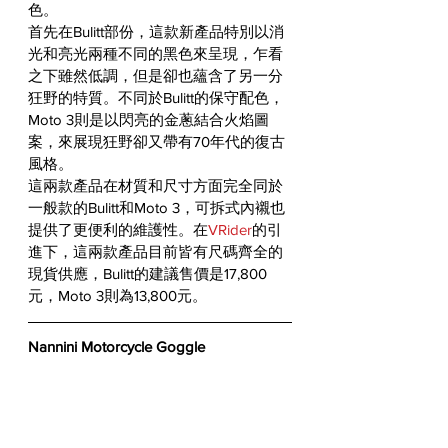
色。
首先在Bulitt部份，這款新產品特別以消
光和亮光兩種不同的黑色來呈現，乍看
之下雖然低調，但是卻也蘊含了另一分
狂野的特質。不同於Bulitt的保守配色，
Moto 3則是以閃亮的金蔥結合火焰圖
案，來展現狂野卻又帶有70年代的復古
風格。
這兩款產品在材質和尺寸方面完全同於
一般款的Bulitt和Moto 3，可拆式內襯也
提供了更便利的維護性。在
VRider
的引
進下，這兩款產品目前皆有尺碼齊全的
現貨供應，Bulitt的建議售價是17,800
元，Moto 3則為13,800元。
Nannini Motorcycle Goggle