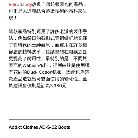
Retrodandy
改良自傳統報童包的產品，
也正是以這種結合藍染技術的布料來呈
現！
這款產品特別運用了許多老派的製作手
法，例如袋口的截斷式黃銅鉚釘就充滿
了舊時代的士紳氣息，而運用在許多細
節處的植鞣皮革，也讓整體在粗獷之餘
更提高了耐用性。最特別的是，不同於
表面的Wabash布料，裡層由於是使用帶
有花紗的Duck Cotton帆布，因此也為這
款產品造就出可雙面使用的變化性。至
於建議售價則是訂為3,980元
Addict Clothes AD-S-02 Boots