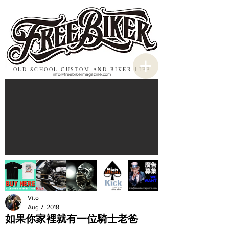
OLD SCHOOL CUSTOM AND BIKER LIFE
info@freebikermagazine.com
Vito
Aug 7, 2018
如果你家裡就有一位騎士老爸