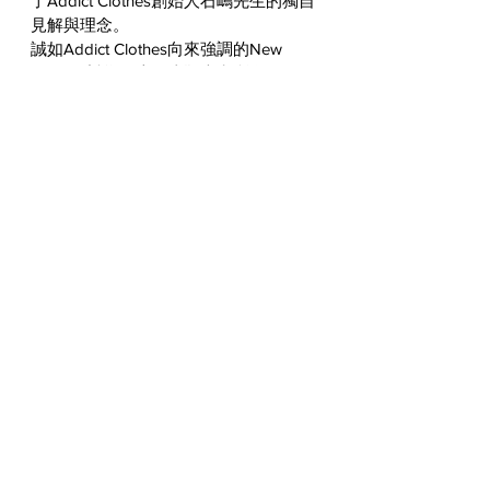
了Addict Clothes創始人石嶋先生的獨自
見解與理念。
誠如Addict Clothes向來強調的New 
Vintage哲學，這款皮靴也和所有的
Addict Clothes皮衣一樣，在長久使用後
會變化出非常自然的Vintage風格，而這
也正是這個品牌的愛好者最期待與重視
的產品特色。至於建議售價，在台灣代
理Addict Clothes產品的
May Club
則是訂
為30,800元。
RXE Sherman Tank Camera 
Bag