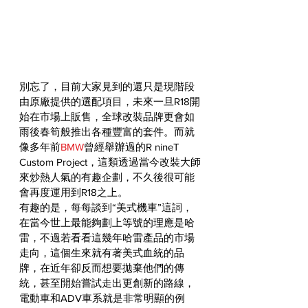
別忘了，目前大家見到的還只是現階段
由原廠提供的選配項目，未來一旦R18開
始在市場上販售，全球改裝品牌更會如
雨後春筍般推出各種豐富的套件。而就
像多年前
BMW
曾經舉辦過的R nineT 
Custom Project，這類透過當今改裝大師
來炒熱人氣的有趣企劃，不久後很可能
會再度運用到R18之上。
有趣的是，每每談到“美式機車”這詞，
在當今世上最能夠劃上等號的理應是哈
雷，不過若看看這幾年哈雷產品的市場
走向，這個生來就有著美式血統的品
牌，在近年卻反而想要拋棄他們的傳
統，甚至開始嘗試走出更創新的路線，
電動車和ADV車系就是非常明顯的例