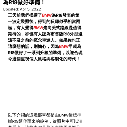
為R18做好準備！
Updated:
Apr 5, 2022
三天前我們揭露了
BMW
為R18發表的第
一波定裝照後，得到的反應似乎相當兩
極，有人覺得
BMW
走向美式路線是值得
期待的，卻也有人認為市售版R18外型遠
遠不及之前的概念車迷人。如果你也正
這麼想的話，別擔心，因為
BMW
早就為
R18做好了一系列升級的準備，以迎合現
今這個重視個人風格與客製化的時代！
以下介紹的這幾部車都是由BMW從標準
版R18延伸而來的範例，從照片中可以清