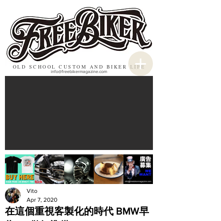
OLD SCHOOL CUSTOM AND BIKER LIFE
info@freebikermagazine.com
Vito
Apr 7, 2020
在這個重視客製化的時代 BMW早