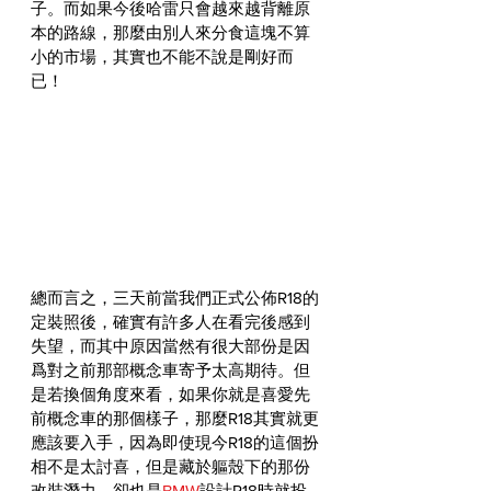
子。而如果今後哈雷只會越來越背離原
本的路線，那麼由別人來分食這塊不算
小的市場，其實也不能不說是剛好而
已！
總而言之，三天前當我們正式公佈R18的
定裝照後，確實有許多人在看完後感到
失望，而其中原因當然有很大部份是因
爲對之前那部概念車寄予太高期待。但
是若換個角度來看，如果你就是喜愛先
前概念車的那個樣子，那麼R18其實就更
應該要入手，因為即使現今R18的這個扮
相不是太討喜，但是藏於軀殼下的那份
改裝潛力，卻也是
BMW
設計R18時就投