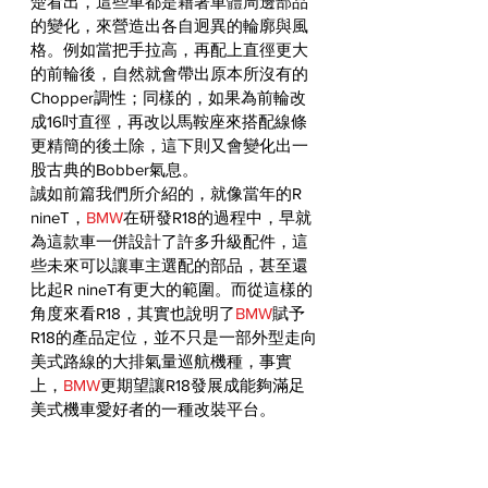
楚看出，這些車都是藉著車體周邊部品
的變化，來營造出各自迥異的輪廓與風
格。例如當把手拉高，再配上直徑更大
的前輪後，自然就會帶出原本所沒有的
Chopper調性；同樣的，如果為前輪改
成16吋直徑，再改以馬鞍座來搭配線條
更精簡的後土除，這下則又會變化出一
股古典的Bobber氣息。
誠如前篇我們所介紹的，就像當年的R 
nineT，
BMW
在研發R18的過程中，早就
為這款車一併設計了許多升級配件，這
些未來可以讓車主選配的部品，甚至還
比起R nineT有更大的範圍。而從這樣的
角度來看R18，其實也說明了
BMW
賦予
R18的產品定位，並不只是一部外型走向
美式路線的大排氣量巡航機種，事實
上，
BMW
更期望讓R18發展成能夠滿足
美式機車愛好者的一種改裝平台。