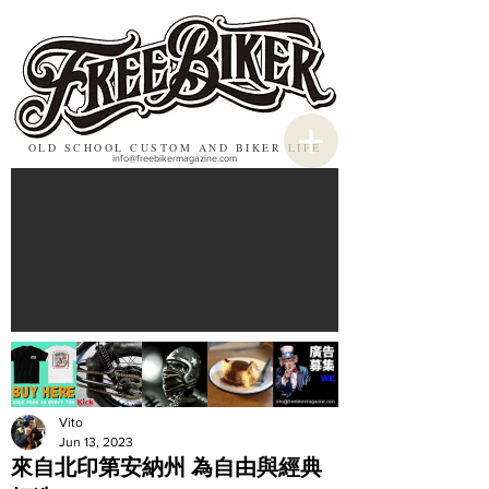
OLD SCHOOL CUSTOM AND BIKER LIFE
info@freebikermagazine.com
Vito
Jun 13, 2023
來自北印第安納州 為自由與經典