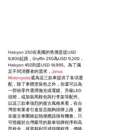
Halcyon 250在美國的售價是從USD 
8,800起跳，Gryffin 250為USD 9,200，
Halcyon 450則是USD 14,995。為了滿
足不同消費者的需求，
Janus 
Motorcycles
還為這三款車提供了各項選
配，除了車體塗裝色之外，你還可以為
一部份零件選擇拋光或電鍍、升級LED
頭燈，或加裝馬鞍包與行李架等配件。
以這三款車強烈的復古風格來看，在台
灣若有業者引進並且能夠掛牌上路，要
在復古車圈掀起熱潮應該很有機會。只
可惜礙於台灣嚴苛的新車領牌程序和高
昂稅金，就算順利完成領牌程序，價格