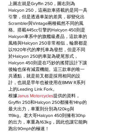
上圖左就是Gryffin 250，圖右則為
Halcyon 250，這兩款車搭載的是同一具
引擎，但是透過車架的差異，卻變化出
Scrambler與Vintage兩種截然不同的風
格。搭載445cc引擎的Halcyon 450則是
Halcyon車系中的旗艦級產品，這款車的
風格與Halcyon 250非常相似，輪廓都是
以1920年代的摩托車為發想，但是不同
於Halcyon 250的車架為硬尾形式，
Halcyon 450則是在巧妙的搖臂設計下讓
後輪也保有減震機能。這三款車的唯一
共通點，就是前叉都是採用相同的設
計，也就是早年也被使用在BMW R系列
上的Leading Link Fork。
根據
Janus Motorcycles
提供的資料，
Gryffin 250和Halcyon 250都擁有14hp的
最大出力，車重則分別為120kg與
119kg。老大哥Halcyon 450則擁有30hp
的出力，車重為163kg，因此也讓它能夠
跑出90mph的極速！