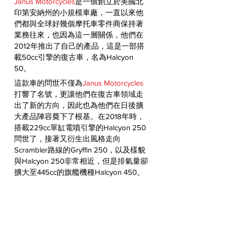
Janus Motorcycles
是一個創立於美國北
印第安納州的小規模車廠，一直以來他
們都與全球好幾個摩托車零件商保持著
業務往來，也因為這一層關係，他們在
2012年推出了自己的產品，這是一部搭
載50cc引擎的復古車，名為Halcyon 
50。
這款車的問世不僅為
Janus Motorcycles
打響了名號，更讓他們在復古車領域走
出了新的方向，因此也為他們在日後擴
大產品陣容奠下了根基。在2018年時，
搭載229cc單缸電噴引擎的Halcyon 250
問世了，接著又衍生出風格走向
Scrambler路線的Gryffin 250，以及樣貌
與Halcyon 250非常相近，但是排氣量卻
擴大至445cc的旗艦機種Halcyon 450。