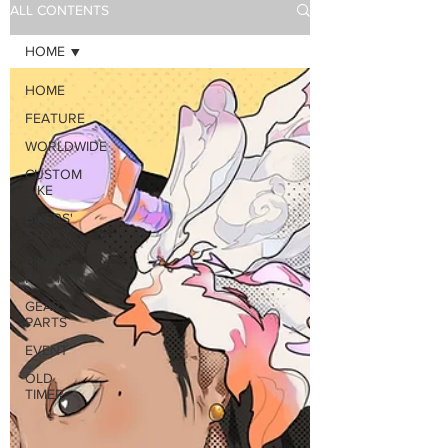
ALL CONTENTS
HOME
HOME
FEATURE
WORLDWIDE
CUSTOM
BIKE
BIKERS'
STORY
BIKERS'
FASHION
GEAR &
PARTS
EVENT
OLD
TIMER