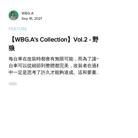
WBG.A
Sep 16, 2021
FEATURE
【WBG.A's Collection】Vol.2 - 野
狼
每台車在改裝時都會有無限可能，而為了讓一
台車可以從細節到整體都完美，改裝者在過程
中一定是思考了許久才能夠達成。這和要畫出
一副好的作品是一樣的，這張圖不只是想要表
達出野狼的改裝潛力，更是為了讚賞改裝者的
創意與實作能力！ WBG.A...