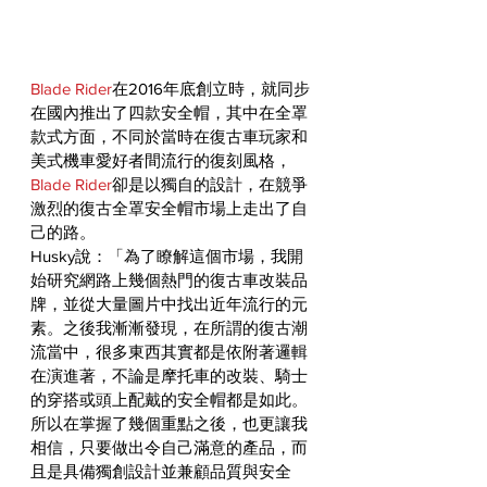
Blade Rider
在2016年底創立時，就同步
在國內推出了四款安全帽，其中在全罩
款式方面，不同於當時在復古車玩家和
美式機車愛好者間流行的復刻風格，
Blade Rider
卻是以獨自的設計，在競爭
激烈的復古全罩安全帽市場上走出了自
己的路。
Husky說：「為了瞭解這個市場，我開
始研究網路上幾個熱門的復古車改裝品
牌，並從大量圖片中找出近年流行的元
素。之後我漸漸發現，在所謂的復古潮
流當中，很多東西其實都是依附著邏輯
在演進著，不論是摩托車的改裝、騎士
的穿搭或頭上配戴的安全帽都是如此。
所以在掌握了幾個重點之後，也更讓我
相信，只要做出令自己滿意的產品，而
且是具備獨創設計並兼顧品質與安全