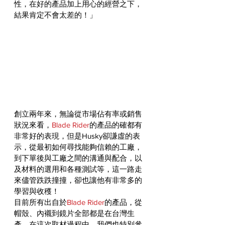
性，在好的產品加上用心的經營之下，
結果肯定不會太差的！」
創立兩年來，無論從市場佔有率或銷售
狀況來看，
Blade Rider
的產品的確都有
非常好的表現，但是Husky卻謙虛的表
示，從最初如何尋找能夠信賴的工廠，
到下單後與工廠之間的溝通與配合，以
及材料的選用和各種測試等，這一路走
來儘管跌跌撞撞，卻也讓他有非常多的
學習與收穫！
目前所有出自於
Blade Rider
的產品，從
帽殼、內襯到鏡片全部都是在台灣生
產，在這次取材過程中，我們也特別參