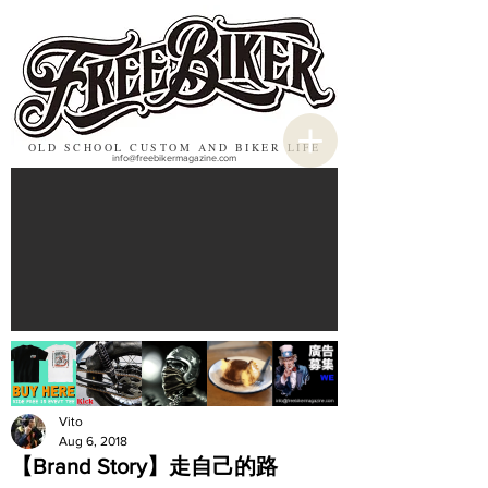
OLD SCHOOL CUSTOM AND BIKER LIFE
info@freebikermagazine.com
Vito
Aug 6, 2018
【Brand Story】走自己的路