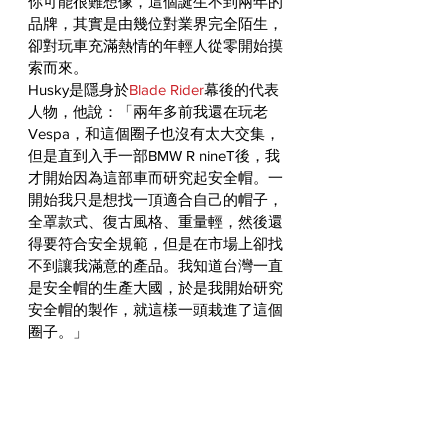
你可能很難想像，這個誕生不到兩年的
品牌，其實是由幾位對業界完全陌生，
卻對玩車充滿熱情的年輕人從零開始摸
索而來。
Husky是隱身於
Blade Rider
幕後的代表
人物，他說：「兩年多前我還在玩老
Vespa，和這個圈子也沒有太大交集，
但是直到入手一部BMW R nineT後，我
才開始因為這部車而研究起安全帽。一
開始我只是想找一頂適合自己的帽子，
全罩款式、復古風格、重量輕，然後還
得要符合安全規範，但是在市場上卻找
不到讓我滿意的產品。我知道台灣一直
是安全帽的生產大國，於是我開始研究
安全帽的製作，就這樣一頭栽進了這個
圈子。」