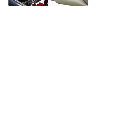
https://www.youtube.com/watch?
v=K2xQ95IxUbs&t=44s
Triumph
Thruxton
Tamarit Motorcycles
WORLDWIDE