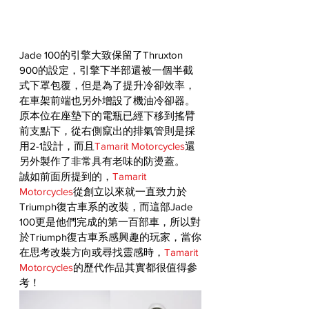
Jade 100的引擎大致保留了Thruxton 
900的設定，引擎下半部還被一個半截
式下罩包覆，但是為了提升冷卻效率，
在車架前端也另外增設了機油冷卻器。
原本位在座墊下的電瓶已經下移到搖臂
前支點下，從右側竄出的排氣管則是採
用2-1設計，而且
Tamarit Motorcycles
還
另外製作了非常具有老味的防燙蓋。
誠如前面所提到的，
Tamarit 
Motorcycles
從創立以來就一直致力於
Triumph復古車系的改裝，而這部Jade 
100更是他們完成的第一百部車，所以對
於Triumph復古車系感興趣的玩家，當你
在思考改裝方向或尋找靈感時，
Tamarit 
Motorcycles
的歷代作品其實都很值得參
考！