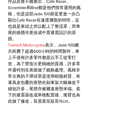
作品其實不難看出，Cafe Racer、
Scrambler和Brat都是他們很常運用的風
格，但是這部Jade 100卻是更進一步凸
顯出Cafe Racer在速度層面的特性，這
也就是車頭之所以配上了整流罩，而車
尾的後懸吊更改成中置避震設計的原
因。
Tamarit Motorcycles
表示，Jade 100總
共耗費了超過600小時的時間製作，車
上不僅有許多零件都是以手工從零打
造，為了營造出更精緻的質感，許多零
件還特別在表面做了鍍鉻處理。風格非
常古典的子彈頭罩是使用樹脂材質，有
著真皮包覆的座墊在副車架大幅修改下
縮短許多，尾燈亦被藏進座墊末端。底
下的避震器改成單槍配置後，搖臂也為
此做了修改，長度甚至延長15cm。