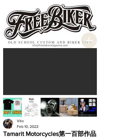
OLD SCHOOL CUSTOM AND BIKER LIFE
info@freebikermagazine.com
Vito
Feb 10, 2022
Tamarit Motorcycles第一百部作品