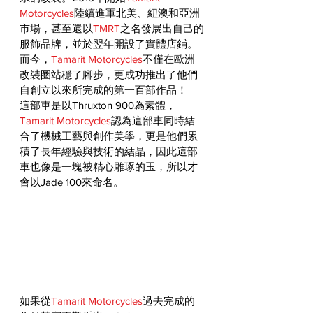
Motorcycles
陸續進軍北美、紐澳和亞洲
市場，甚至還以
TMRT
之名發展出自己的
服飾品牌，並於翌年開設了實體店鋪。
而今，
Tamarit Motorcycles
不僅在歐洲
改裝圈站穩了腳步，更成功推出了他們
自創立以來所完成的第一百部作品！
這部車是以Thruxton 900為素體，
Tamarit Motorcycles
認為這部車同時結
合了機械工藝與創作美學，更是他們累
積了長年經驗與技術的結晶，因此這部
車也像是一塊被精心雕琢的玉，所以才
會以Jade 100來命名。
如果從
Tamarit Motorcycles
過去完成的