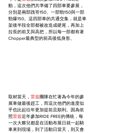
動，這次他們共準備了四部車要參展，
分別是兩部跩哥150、一部勁150與一部
勁爆150。這四部車的共通交集，就是車
架後半段全部都被改造成硬尾，再加上
拉長的前叉與高把，所以每一部都有著
Chopper最典型的前高後低身形。
取材當天，
雷兹
團隊在忙著為今年的參
展車做最後趕工，而這次他們的進度似
乎也比起往年更加提前且順利。因為依
照
雷兹
近年參加RIDE FREE的傳統，每
一次大夥兒都是在活動布展日就一起騎
車來到現場，到了活動日當天，則又會