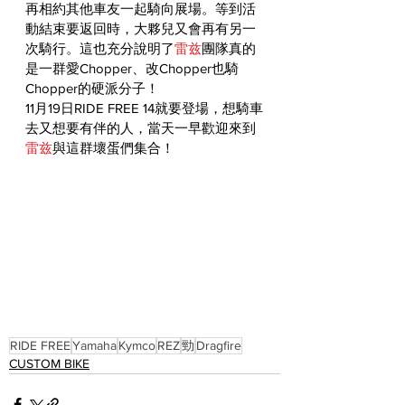
再相約其他車友一起騎向展場。等到活
動結束要返回時，大夥兒又會再有另一
次騎行。這也充分說明了
雷兹
團隊真的
是一群愛Chopper、改Chopper也騎
Chopper的硬派分子！
11月19日RIDE FREE 14就要登場，想騎車
去又想要有伴的人，當天一早歡迎來到
雷兹
與這群壞蛋們集合！
RIDE FREE
Yamaha
Kymco
REZ
勁
Dragfire
CUSTOM BIKE