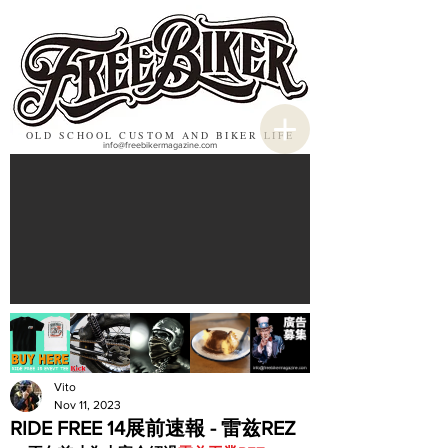
OLD SCHOOL CUSTOM AND BIKER LIFE
info@freebikermagazine.com
Vito
Nov 11, 2023
RIDE FREE 14展前速報 - 雷兹REZ