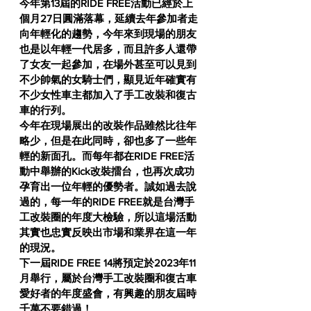
今年第13屆的RIDE FREE活動已經於上
個月27日圓滿落幕，延續去年參加者走
向年輕化的趨勢，今年來到現場的朋友
也是以年輕一代居多，而且許多人還帶
了女友一起參加，在場外甚至可以見到
不少帥氣的女騎士們，顯見近年確實有
不少女性車主都加入了手工改裝和復古
車的行列。
今年在現場展出的改裝作品雖然比往年
略少，但是在此同時，卻也多了一些年
輕的新面孔。而每年都在RIDE FREE活
動中舉辦的Kick改裝擂台，也再次成功
孕育出一位年輕的優勢者。誠如過去說
過的，每一年的RIDE FREE就是台灣手
工改裝圈的年度大檢驗，所以這場活動
其實也忠實反映出市場和業界在這一年
的現況。
下一屆RIDE FREE 14將預定於2023年11
月舉行，屬於台灣手工改裝圈和復古車
愛好者的年度盛會，有興趣的朋友屆時
千萬不要錯過！