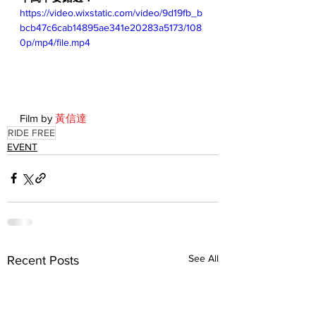
https://video.wixstatic.com/video/9d19fb_b
bcb47c6cab14895ae341e20283a5173/108
0p/mp4/file.mp4
Film by 
黃信達
RIDE FREE
EVENT
See All
Recent Posts