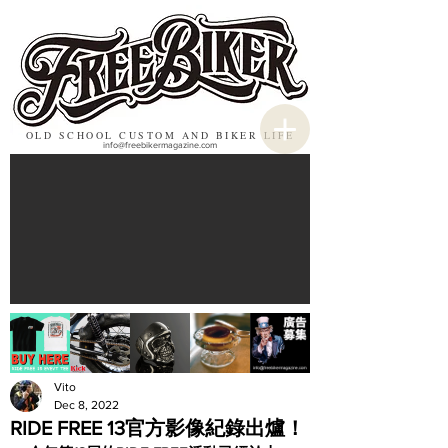
OLD SCHOOL CUSTOM AND BIKER LIFE
info@freebikermagazine.com
Vito
Dec 8, 2022
RIDE FREE 13官方影像紀錄出爐！