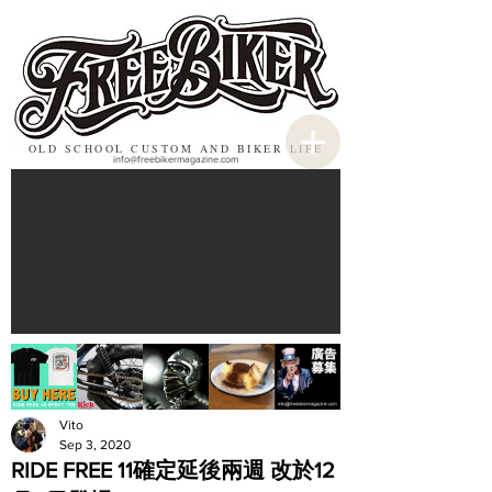
OLD SCHOOL CUSTOM AND BIKER LIFE
info@freebikermagazine.com
Vito
Sep 3, 2020
RIDE FREE 11確定延後兩週 改於12