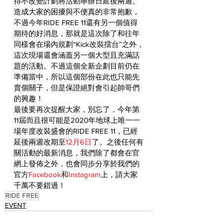
得不改變計劃將活動舉辦日延後兩週。
造成大家的困擾與不便真的非常抱歉，
不過今年RIDE FREE 11還有另一個值得
期待的好消息，那就是這次除了和往年
同樣會在場內規劃“Kick改裝擂台”之外，
這次現場還會涵蓋另一個大型且充滿話
題的活動。不過這個全新企劃目前仍在
準備當中，所以這個部份在此也只能先
賣個關子，但是保證絕對會引起帥哥們
的興趣！
最後要再次提醒大家，別忘了，今年第
11屆而且很可能是2020年地球上唯一一
場年度改裝盛會的RIDE FREE 11，已經
延後兩週改期至
12月6日
了。之後任何有
關活動的最新消息，我們除了都會在官
網上發佈之外，也會同步分享於我們的
官方
Facebook
和
Instagram
上，請大家
千萬不要錯過！
RIDE FREE
EVENT