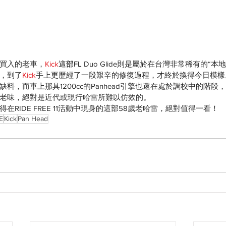
買入的老車，
Kick
這部FL 
Duo Glide則是屬於在台灣非常稀有的“
，到了
Kick
手上更歷經了一段艱辛的修復過程，才終於換得今日模樣
料，而車上那具1200cc的Panhead引擎也還在處於調校中的階段
老味，絕對是近代或現行哈雷所難以仿效的。
RIDE FREE 11活動中現身的這部58歲老哈雷，絕對值得一看！
E
Kick
Pan Head