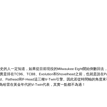
史的人一定知道，如果從目前現役的Milwaukee Eight開始倒數回去，
在TC96、TC88、Evolution和Shovelhead之前，也就是說在P
ead、Flathead和F-Head這三種V-Twin引擎。因此若從時間軸的角度
它稱為哈雷在黃金年代的V-Twin代表，其實一點都不為過！