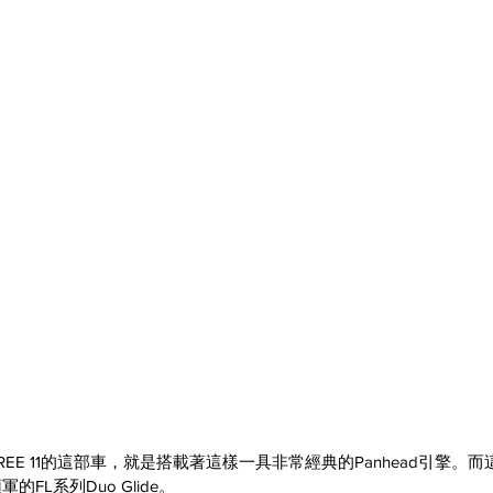
 FREE 11的這部車，就是搭載著這樣一具非常經典的Panhead引擎
FL系列Duo Glide。