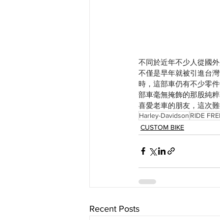
不同於近年不少人從國外
不僅是早年就被引進台灣
時，這部車仍有不少零件缺
部車毫無掩飾的那股純粹
喜愛老車的朋友，這次難得在
Harley-Davidson
RIDE FRE
CUSTOM BIKE
Recent Posts