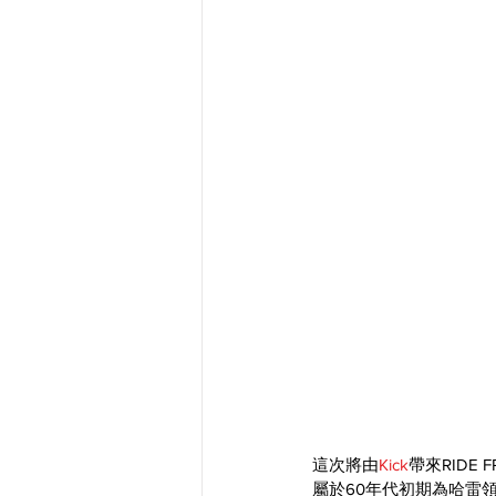
這次將由
Kick
帶來RIDE
屬於60年代初期為哈雷領軍的