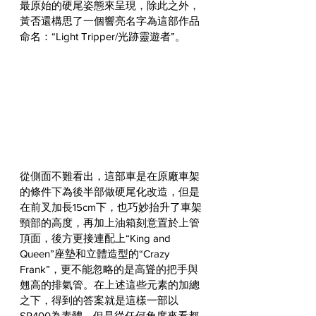
最原始的硬尾姿態來呈現，除此之外，
黃否還構思了一個響亮名字為這部作品
命名：“Light Tripper/光跡靈遊者”。
從側面不難看出，這部車是在原廠車架
的條件下為後半部做硬尾化改造，但是
在前叉加長15cm下，也巧妙抬升了車架
頸部的高度，再加上油箱刻意置於上管
頂面，後方更接連配上“King and 
Queen”座墊和立體造型的“Crazy 
Frank”，更不能忽略的是高聳的把手與
翹高的排氣管。在上述這些元素的加總
之下，得到的答案就是這樣一部以
SR400為素體，但是從任何角度來看都