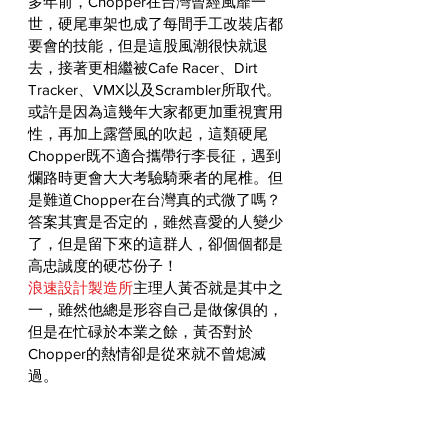
多年前，Chopper在台灣曾經風靡一
世，硬尾車架也成了每間手工改裝店都
要會的技能，但是這股風潮很快就退
去，接著更相繼被Cafe Racer、Dirt 
Tracker、VMX以及Scrambler所取代。
或許是因為這幾年大家都更加重視實用
性，再加上露營風的吹起，這類硬尾
Chopper既不適合攜帶行李長征，遇到
爛路時更會大大考驗騎乘者的尾椎。但
是難道Chopper在台灣真的式微了嗎？
答案其實是否定的，雖然喜愛的人變少
了，但是留下來的這群人，卻個個都是
高忠誠度的硬芯份子！
浪速設計製造所
主理人黃否就是其中之
一，雖然他總是形容自己是做傢俱的，
但是在忙碌於本業之餘，黃否對於
Chopper的熱情卻是從來就不曾熄滅
過。