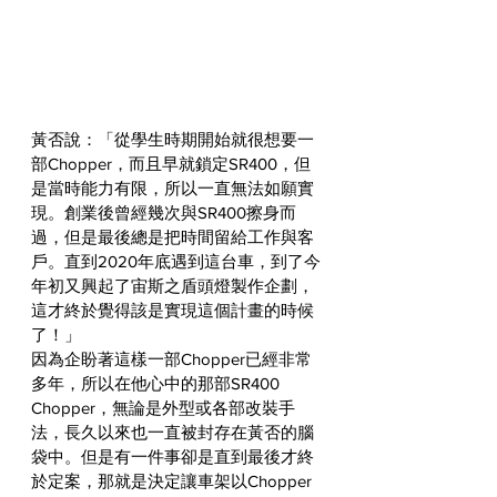
黃否說：「從學生時期開始就很想要一
部Chopper，而且早就鎖定SR400，但
是當時能力有限，所以一直無法如願實
現。創業後曾經幾次與SR400擦身而
過，但是最後總是把時間留給工作與客
戶。直到2020年底遇到這台車，到了今
年初又興起了宙斯之盾頭燈製作企劃，
這才終於覺得該是實現這個計畫的時候
了！」
因為企盼著這樣一部Chopper已經非常
多年，所以在他心中的那部SR400 
Chopper，無論是外型或各部改裝手
法，長久以來也一直被封存在黃否的腦
袋中。但是有一件事卻是直到最後才終
於定案，那就是決定讓車架以Chopper