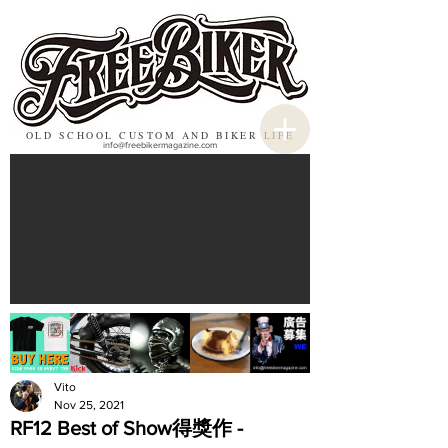
OLD SCHOOL CUSTOM AND BIKER LIFE
info@freebikermagazine.com
Vito
Nov 25, 2021
RF12 Best of Show得獎作 -