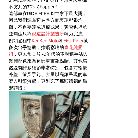
不突兀的70's Chopper！
這部車在RIDE FREE 12中拿下最大獎，
因爲我們認為它在各方面表現都很均
衡，不過要達成這般成果，黃否也坦承
並無法只靠
浪速設計製造所
獨力完成。
例如過程中
KenKen Moto
和
First Rider
就
多次出手協助，擔綱彩繪的
青花純愛
組
，更以常見於70年代的不對稱手法與
豔麗配色來為這部車畫龍點睛。其他當
然還有許多細節非常特別，包含前輪轂
外蓋、前叉手銬、大量以亮銀呈現的車
架與引擎質感，更別忘了那顆鑄鋁的盾
形頭燈！