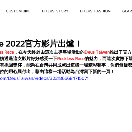
CUSTOM BIKE
BIKERS' STORY
BIKERS' FASHION
GEAR
Race 2022官方影片出爐！
ss Race
，在今天終於由這次主導整場活動的
Deus Taiwan
推出了官方
妨透過這支影片好好感受一下
Reckless Race
的魅力，而這次實際下
有抱回獎杯，能夠在台灣共同成就出這樣一場精彩賽事，你們無疑
位的用心與付出，藉由這樣一場活動為台灣寫下新的一頁！
com/DeusTaiwan/videos/3221865684715071