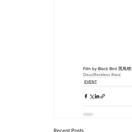
Film by Black Bird 黑鳥
Deus
Reckless Race
EVENT
Recent Posts