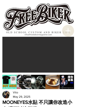
OLD SCHOOL CUSTOM AND BIKER LIFE
info@freebikermagazine.com
Vito
May 29, 2025
MOONEYES水貼 不只讓你改造小