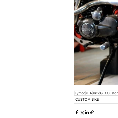
Kymco
KTR
Kick
G.D.Custo
CUSTOM BIKE