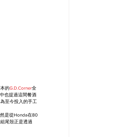
原本的
G.D.Corner
全
中也提過這間餐酒
定為至今投入的手工
然是從Honda在80
這組尾殼正是透過