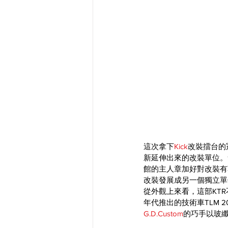
這次拿下
Kick
改裝擂台的
新延伸出來的改裝單位。9月
館的主人章加好對改裝有
改裝發展成另一個獨立單
從外觀上來看，這部KTR不
年代推出的技術車TLM
G.D.Custom
的巧手以玻