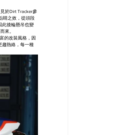
t Tracker參
畫龍點睛之效，從頭段
因此後輪懸吊也變
用而來。
富的改裝風格，因
裝圈更趨熱絡，每一種