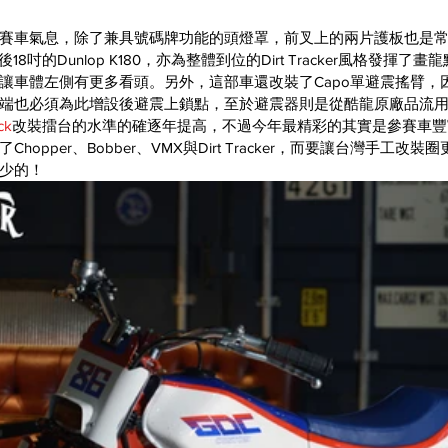
車氣息，除了兼具號碼牌功能的頭燈罩，前叉上的兩片護板也是常見於Dir
8吋的Dunlop K180，亦為整體到位的Dirt Tracker風格發揮了
讓車體左側有更多看頭。另外，這部車還改裝了Capo單避震搖臂，
端也必須為此增設後避震上鎖點，至於避震器則是從酷龍原廠品流
ck
改裝擂台的水準的確逐年提高，不過今年最精彩的其實是參賽車豐
opper、Bobber、VMX與Dirt Tracker，而要讓台灣手工改
少的！