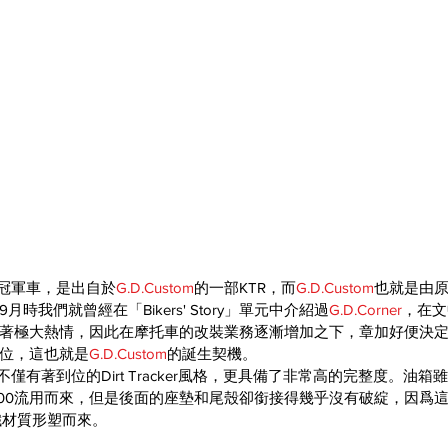
冠軍車，是出自於
G.D.Custom
的一部KTR，而
G.D.Custom
也就是由
時我們就曾經在「Bikers' Story」單元中介紹過
G.D.Corner
，在文
著極大熱情，因此在摩托車的改裝業務逐漸增加之下，章加好便決
位，這也就是
G.D.Custom
的誕生契機。
僅有著到位的Dirt Tracker風格，更具備了非常高的完整度。油箱雖
 200流用而來，但是後面的座墊和尾殼卻銜接得幾乎沒有破綻，因爲
纖材質形塑而來。