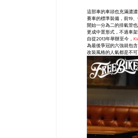
這部車的車頭也充滿濃濃賽
賽車的標準裝備，前19、後1
開始一分為二的排氣管也
更成中置形式，不過車架
自從2013年舉辦至今，
Ki
為最後爭冠的六強就包含了Ch
改裝風格的人氣都是不可