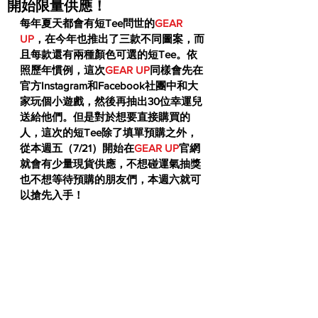
開始限量供應！
每年夏天都會有短Tee問世的
GEAR 
UP
，在今年也推出了三款不同圖案，而
且每款還有兩種顏色可選的短Tee。依
照歷年慣例，這次
GEAR UP
同樣會先在
官方Instagram和Facebook社團中和大
家玩個小遊戲，然後再抽出30位幸運兒
送給他們。但是對於想要直接購買的
人，這次的短Tee除了填單預購之外，
從本週五（7/21）開始在
GEAR UP
官網
就會有少量現貨供應，不想碰運氣抽獎
也不想等待預購的朋友們，本週六就可
以搶先入手！