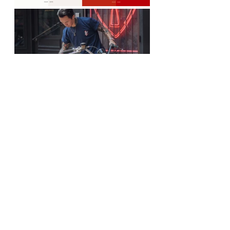
●GEAR UP官網
●GEAR UP臉書社團
Gear Up
BIKERS' FASHION