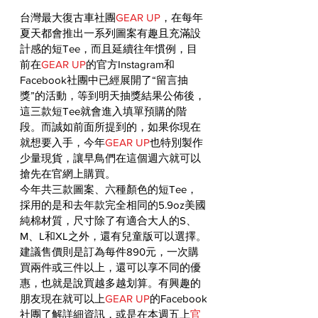
台灣最大復古車社團
GEAR UP
，在每年
夏天都會推出一系列圖案有趣且充滿設
計感的短Tee，而且延續往年慣例，目
前在
GEAR UP
的官方Instagram和
Facebook社團中已經展開了“留言抽
獎”的活動，等到明天抽獎結果公佈後，
這三款短Tee就會進入填單預購的階
段。而誠如前面所提到的，如果你現在
就想要入手，今年
GEAR UP
也特別製作
少量現貨，讓早鳥們在這個週六就可以
搶先在官網上購買。
今年共三款圖案、六種顏色的短Tee，
採用的是和去年款完全相同的5.9oz美國
純棉材質，尺寸除了有適合大人的S、
M、L和XL之外，還有兒童版可以選擇。
建議售價則是訂為每件890元，一次購
買兩件或三件以上，還可以享不同的優
惠，也就是說買越多越划算。有興趣的
朋友現在就可以上
GEAR UP
的Facebook
社團了解詳細資訊，或是在本週五上
官