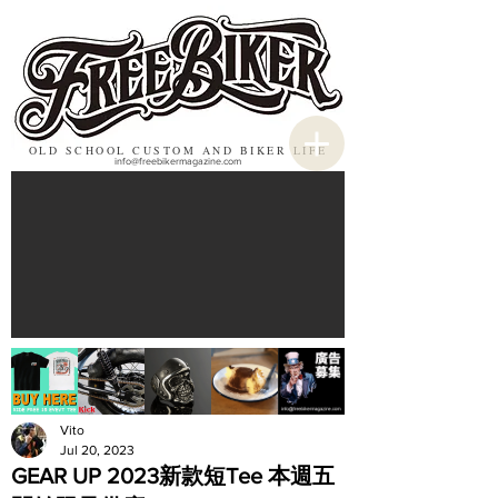
OLD SCHOOL CUSTOM AND BIKER LIFE
info@freebikermagazine.com
Vito
Jul 20, 2023
GEAR UP 2023新款短Tee 本週五