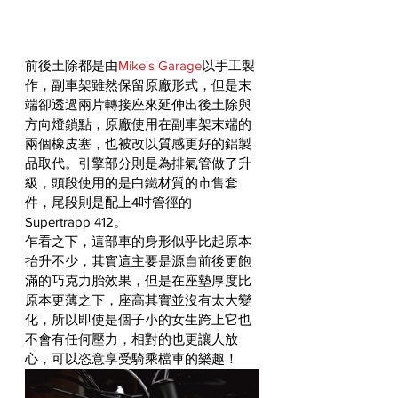
前後土除都是由
Mike's Garage
以手工製
作，副車架雖然保留原廠形式，但是末
端卻透過兩片轉接座來延伸出後土除與
方向燈鎖點，原廠使用在副車架末端的
兩個橡皮塞，也被改以質感更好的鋁製
品取代。引擎部分則是為排氣管做了升
級，頭段使用的是白鐵材質的市售套
件，尾段則是配上4吋管徑的
Supertrapp 412。
乍看之下，這部車的身形似乎比起原本
抬升不少，其實這主要是源自前後更飽
滿的巧克力胎效果，但是在座墊厚度比
原本更薄之下，座高其實並沒有太大變
化，所以即使是個子小的女生跨上它也
不會有任何壓力，相對的也更讓人放
心，可以恣意享受騎乘檔車的樂趣！