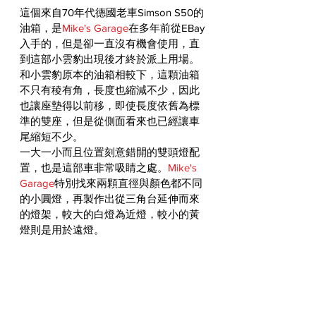
這個來自70年代德國老車Simson S50的
油箱，是
Mike's Garage
在多年前從EBay
入手的，但是卻一直沒有機會使用，直
到這部小雲豹出現後才終於派上用場。
和小雲豹原本的油箱相較下，這顆油箱
不只有稜有角，長度也縮減不少，因此
也讓座墊得以前移，即使長度依舊為標
準的雙座，但是從側面看來也已經讓車
尾縮短不少。
一大一小而且位置刻意錯開的雙頭燈配
置，也是這部車非常吸睛之處。
Mike's 
Garage
特別找來兩顆直徑與顏色都不同
的小圓燈，再製作出從三角台延伸而來
的燈架，較大的白燈為近燈，較小的黃
燈則是用於遠燈。