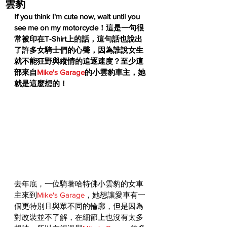
雲豹
If you think I'm cute now, wait until you 
see me on my motorcycle！這是一句很
常被印在T-Shirt上的話，這句話也說出
了許多女騎士們的心聲，因為誰說女生
就不能狂野與縱情的追逐速度？至少這
部來自
Mike's Garage
的小雲豹車主，她
就是這麼想的！
去年底，一位騎著哈特佛小雲豹的女車
主來到
Mike's Garage
，她想讓愛車有一
個更特別且與眾不同的輪廓，但是因為
對改裝並不了解，在細節上也沒有太多