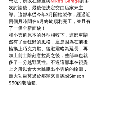
想法，所以在經過與
Mike's Garage
的多
次討論後，最後便決定交由店家來主
導。這部車從今年3月開始製作，經過近
兩個月時間在5月終於順利完工，並且有
了一個全新面貌！
和小雲豹原本的外型相較下，這部車顯
然有了更狂野的風格，這是因為在前後
輪換上巧克力胎、後避震略為延長，再
加上前土除刻意拉高之後，整部車也就
多了一分越野調性。不過這部車在視覺
上之所以會大大跳脫出小雲豹的輪廓，
最大功臣莫過於那顆來自德國Simson 
S50的老油箱。