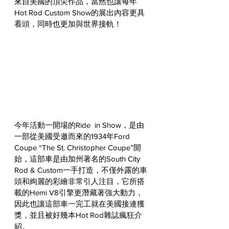
來自美國的頂尖作品，當然也讓每年
Hot Rod Custom Show的展出內容更具
看頭，同時也更加與世界接軌！
今年活動一開場的Ride  in Show，是由
一部從美國受邀而來的
1934年Ford 
Coupe “The St. Christopher Coupe”
開
始，這部車是由加州著名的
South City 
Rod & Custom一手打造，
不僅外露的車
頭和絢麗的彩繪非常引人注目，它所搭
載的Hemi V8引擎更潛藏著強大動力，
因此也讓這部車一完工就
在美國接連獲
獎，並且被好幾本Hot Rod雜誌瘋狂介
紹。