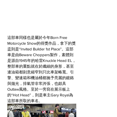
這部車同樣也是屬於今年Born Free 
Motorcycle Show的得獎作品，拿下的獎
盃則是“
Invited Builder 1st Place”。這部
車是由Beware Choppers製作，素體則
是源自1945年的哈雷Knuckle Head EL，
整部車的重點就在於纖細的身形，甚至
連油箱都刻意縮窄到只比車架略寬。引
擎、變速箱和機油桶都施予亮麗的鍍鉻
與拋光，排氣管非常誇張，也頗具
Outlaw風格。至於一旁寫在展示板上
的
“Hot Head”，則是
車主Gary Royal為
這部車所取的車名。