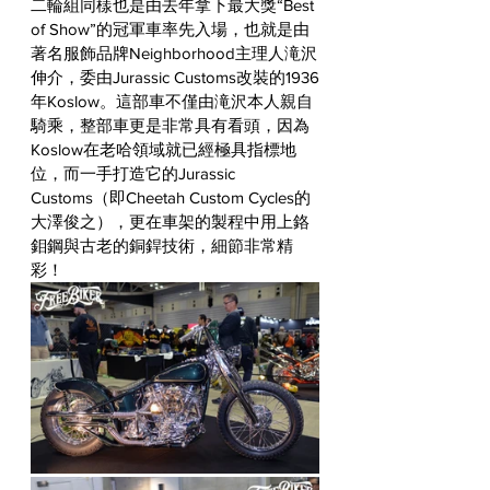
二輪組同樣也是由去年拿下最大獎“Best 
of Show”的冠軍車率先入場，也就是由
著名服飾品牌Neighborhood主理人滝沢
伸介，委由Jurassic Customs改裝的1936
年Koslow。這部車不僅由滝沢本人親自
騎乘，整部車更是非常具有看頭，因為
Koslow在老哈領域就已經極具指標地
位，而一手打造它的Jurassic 
Customs（即Cheetah Custom Cycles的
大澤俊之
），更在車架的製程中用上
鉻
鉬鋼與古老的銅銲技術
，細節非常精
彩！