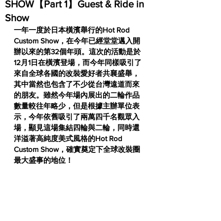
SHOW【Part 1】Guest & Ride in
Show
一年一度於日本橫濱舉行的Hot Rod 
Custom Show，在今年已經堂堂邁入開
辦以來的第32個年頭。這次的活動是於
12月1日在橫濱登場，而今年同樣吸引了
來自全球各國的改裝愛好者共襄盛舉，
其中當然也包含了不少從台灣遠道而來
的朋友。雖然今年場內展出的二輪作品
數量較往年略少，但是根據主辦單位表
示，今年依舊吸引了兩萬四千名觀眾入
場，顯見這場集結四輪與二輪，同時還
洋溢著高純度美式風格的Hot Rod 
Custom Show，確實奠定下全球改裝圈
最大盛事的地位！