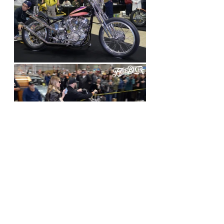
這部以雙載姿態進場的“California 
Gold”同樣來自美國
，這是由位在猶他州
鹽湖城的
Pangea Speed一手打造，素體
是源自於1957年出廠的哈雷Pan Head，
整部車走向非常典型同時充滿老味的
Chopper路線。除了油箱、車架和土除
之外，車上所有零件都是以閃耀的鍍鉻