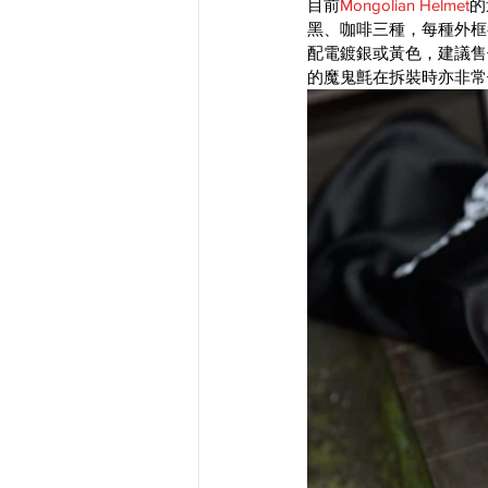
目前
Mongolian Helmet
的
黑、咖啡三種，每種外框
配電鍍銀或黃色，建議售
的魔鬼氈在拆裝時亦非常