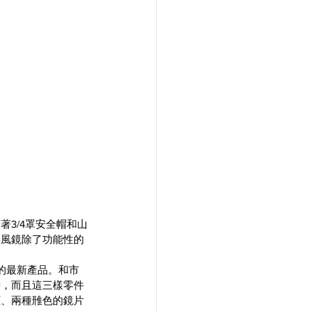
3/4罩安全帽和山
得風鏡除了功能性的
鏡的最新產品。和市
帶，而且這三樣零件
框、兩種雃色的鏡片