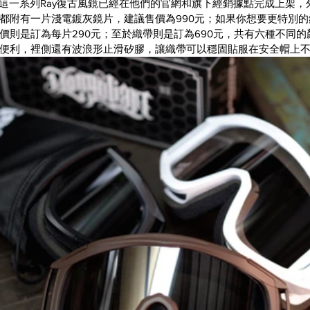
這一系列Ray復古風鏡已經在他們的官網和旗下經銷據點完成上架，
都附有一片淺電鍍灰鏡片，建議售價為990元；如果你想要更特別
價則是訂為每片290元；至於織帶則是訂為690元，共有六種不同
便利，裡側還有波浪形止滑矽膠，讓織帶可以穩固貼服在安全帽上