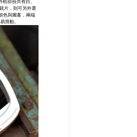
外框部份共有白、
的鏡片，則可另外選
的顏色與圖案，兩端
不易滑動。