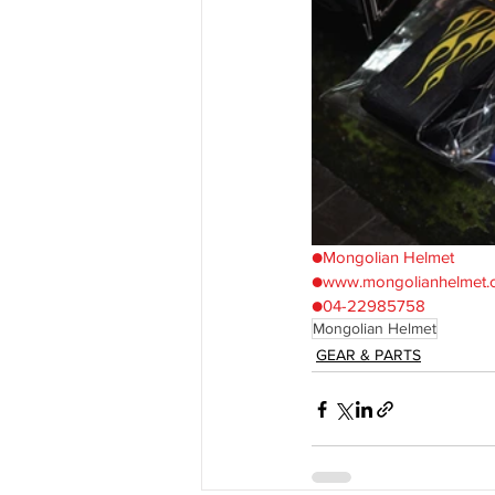
●Mongolian Helmet
●www.mongolianhelmet.
●04-22985758
Mongolian Helmet
GEAR & PARTS