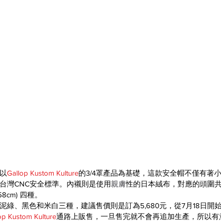
以
Gallop Kustom Kulture
的3/4罩產品為基礎，這款安全帽不僅有著小
台灣CNC安全標準。內襯則是使用
親膚
性的日本絨布，對應的頭圍
 (58cm) 四種。
泥綠、黑色和米白三種，
建議售價則是訂為5,680元，從7月18日開
op Kustom Kulture
通路上販售，一旦售完就不會再追加生產，所以有