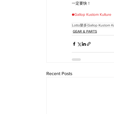
一定要快！
●Gallop Kustom Kulture
Lotto樂多
Gallop Kustom K
GEAR & PARTS
Recent Posts