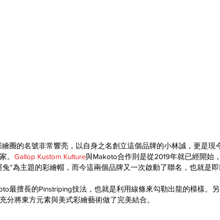
日本彩繪圈的名號非常響亮，以自身之名創立這個品牌的小林誠，更是現
家。
Gallop Kustom Kulture
與Makoto合作則是從2019年就已經開
運兔”為主題的彩繪帽，而今這兩個品牌又一次啟動了聯名，也就是即將
to最擅長的Pinstriping技法，也就是利用線條來勾勒出龍的模樣
充分將東方元素與美式彩繪藝術做了完美結合。