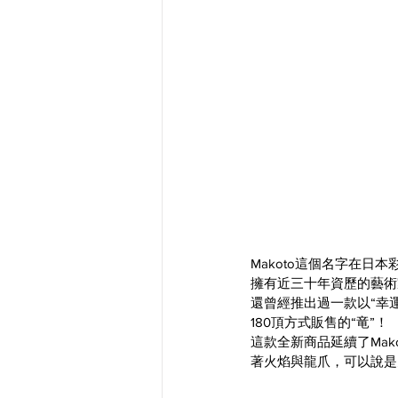
Makoto這個名字在
擁有近三十年資歷的藝術
還曾經推出過一款以“幸
180頂方式販售的
“
竜
”！
這款全新商品延續了Mako
著火焰與龍爪，可以說是