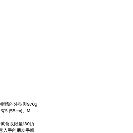
帽體的外型與970g
共有
S (55cm)、M 
始就會以限量180頂
意入手的朋友手腳