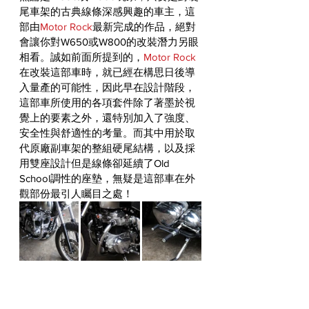
尾車架的古典線條深感興趣的車主，這
部由
Motor Rock
最新完成的作品，絕對
會讓你對W650或W800的改裝潛力另眼
相看。誠如前面所提到的，
Motor Rock
在改裝這部車時，就已經在構思日後導
入量產的可能性，因此早在設計階段，
這部車所使用的各項套件除了著墨於視
覺上的要素之外，還特別加入了強度、
安全性與舒適性的考量。而其中用於取
代原廠副車架的整組硬尾結構，以及採
用雙座設計但是線條卻延續了Old 
School調性的座墊，無疑是這部車在外
觀部份最引人矚目之處！