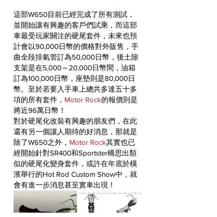
這部W650目前已經完成了所有測試，
並開始讓有興趣的客戶們試乘，而這部
車最受玩家關注的硬尾套件，未來也預
計會以90,000日幣的價格對外販售，手
曲全段排氣管訂為50,000日幣，後土除
支架是在5,000～20,000日幣間，油箱
訂為100,000日幣，座墊則是80,000日
幣。至於若要入手車上總共多達五十多
項的所有套件，
Motor Rock
的報價則是
將近96萬日幣！
對於硬尾化改裝有興趣的朋友們，在此
還有另一個讓人期待的好消息，那就是
除了W650之外，
Motor Rock
其實也已
經開始針對SR400和Sportster構思出類
似的硬尾化變身套件，或許在年底於橫
濱舉行的Hot Rod Custom Show中，就
會有進一步消息甚至實車出現！