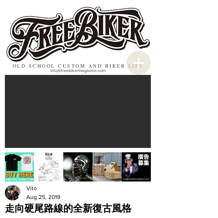
OLD SCHOOL CUSTOM AND BIKER LIFE
info@freebikermagazine.com
Vito
Aug 25, 2019
走向硬尾路線的全新復古風格