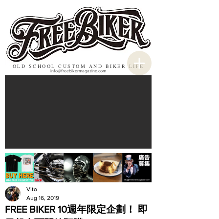
OLD SCHOOL CUSTOM AND BIKER LIFE
info@freebikermagazine.com
Vito
Aug 16, 2019
FREE BIKER 10週年限定企劃！ 即