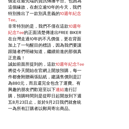
個走在最先端的資訊傳播平台。也因為
這個緣故，在創立逾10年的今天，我們
特別推出了一款別具意義的
10週年紀念
Tee
。
非常特別的是，我們不僅在這款
10週年
紀念Tee
的正面清楚傳達出FREE BIKER
在台灣走過10年的不凡價值，更在背面
加上了一句醒目的標語，因為我們要讓
跟隨者們明確知道，繼續前進的那個真
正意義！
誠如前面所提到的，這款
10週年紀念Tee
將從今天開始在官網上開放預購，每一
件都會附贈兩張貼紙，建議售價則是訂
為880元，而且還完全包含了運費。有
興趣的朋友們歡迎至以下
連結
進行訂
購，預購時間則是從即日起開放到下週
五8月23日止，並於9月2日我們就會統
一為所有訂購者以郵局寄出商品。