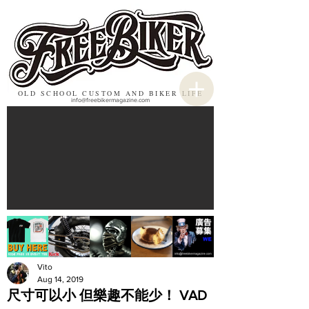
OLD SCHOOL CUSTOM AND BIKER LIFE
info@freebikermagazine.com
Vito
Aug 14, 2019
尺寸可以小 但樂趣不能少！ VAD