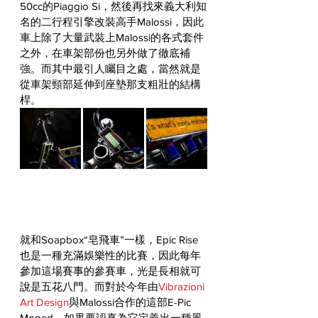
50cc的Piaggio Si，然後再找來義大利知
名的二行程引擎改裝高手Malossi，因此
車上除了大量武裝上Malossi的各式套件
之外，在車架部份也另外做了徹底補
強。而其中最引人矚目之處，當然就是
從車架頸部延伸到座墊那支粗壯的結構
桿。
就和Soapbox“皂飛車”一樣，Epic Rise
也是一種充滿娛樂性的比賽，因此每年
參加這場賽事的參賽車，光是長相就可
說是五花八門。而對於今年由
Vibrazioni 
Art Design
與Malossi合作的這部E-Pic 
Moped，如果要認真為它定義出一種風