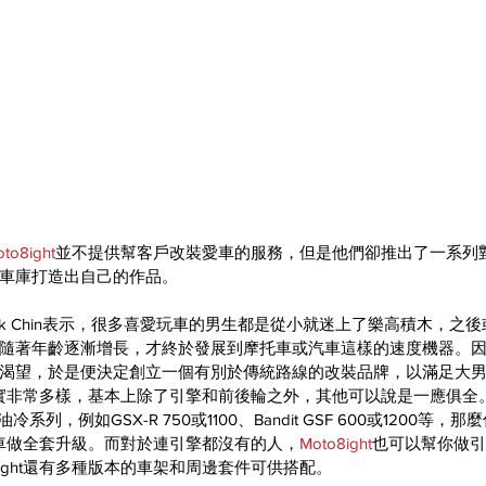
to8ight
並不提供幫客戶改裝愛車的服務，但是他們卻推出了一系列對應
車庫打造出自己的作品。
ck Chin表示，很多喜愛玩車的男生都是從小就迷上了樂高積木，之
隨著年齡逐漸增長，才終於發展到摩托車或汽車這樣的速度機器。
渴望，於是便決定創立一個有別於傳統路線的改裝品牌，以滿足大
實非常多樣，基本上除了引擎和前後輪之外，其他可以說是一應俱全
冷系列，例如GSX-R 750或1100、Bandit GSF 600或1200等
車做全套升級。而對於連引擎都沒有的人，
Moto8ight
也可以幫你做引
8ight還有多種版本的車架和周邊套件可供搭配。