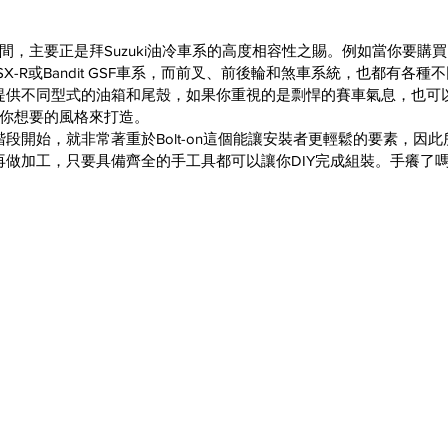
間，主要正是拜Suzuki油冷車系的高度相容性之賜。例如當你要購買
X-R或Bandit GSF車系，而前叉、前後輪和煞車系統，也都有各
提供不同型式的油箱和尾殼，如果你重視的是剽悍的賽車氣息，也可
你想要的風格來打造。
段開始，就非常著重於Bolt-on這個能讓安裝者更輕鬆的要素，因
做加工，只要具備齊全的手工具都可以讓你DIY完成組裝。手癢了嗎？