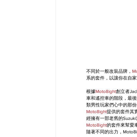
不同於一般改裝品牌，
Mo
系的套件，以讓你在自家
根據
Moto8ight
創立者Ja
車和遙控車的階段，最後
類男性玩家們心中的那份
Moto8ight
提供的套件其
經擁有一部老舊的Suzuki油
Moto8ight
的套件來幫愛
隨著不同的出力，Moto