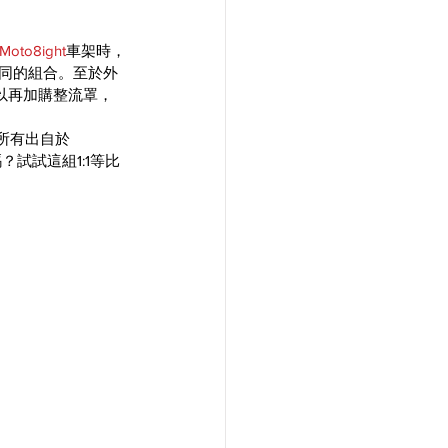
Moto8ight
車架時，
種不同的組合。至於外
以再加購整流罩，
此所有出自於
試試這組1:1等比